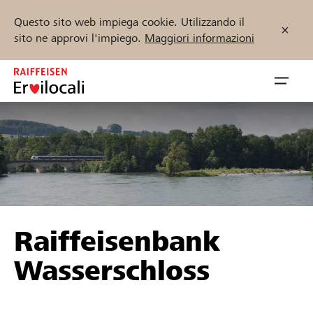
Questo sito web impiega cookie. Utilizzando il
sito ne approvi l'impiego.
Maggiori informazioni
Zum
Inhalt
Navig
springen
öffnen
Inizia ora
Trova progetti e organizzazioni
Raiffeisenbank
Sostenere
Wasserschloss
Aiuto & supporto