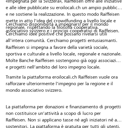
«Impegnata per la Svizzera», Raiffeisen offre alle iniziative
e alle idee pubblicate su eroilocali.ch un ampio pubblico
e ne sostiene la realizzazione. In questo modo Raiffeisen
mette in atto l'idea del crowdfunding a livello locale e
Cerchiamo disponibilità a impegnarsi per il mondo
regionale, rispettando la filosofia cooperativa.
associativo svizzero e i principi cooperativi di Raiffeisen.
Cerchiamo idee positive che possano rivelarsi utili
all'intera comunità. Cerchiamo progetti entusiasmanti.
Raiffeisen si impegna a favore della varietà sociale,
sportiva e culturale a livello locale, regionale e nazionale.
Molte Banche Raiffeisen sostengono già oggi associazioni
e progetti nell'ambito del loro impegno locale.
Tramite la piattaforma eroilocali.ch Raiffeisen vuole ora
rafforzare ulteriormente l'impegno per la regione e il
mondo associativo svizzero.
La piattaforma per donazioni e finanziamento di progetti
non costituisce un'attività a scopo di lucro per
Raiffeisen. Non si applicano tasse né agli iniziatori né ai
sostenitori. La piattaforma è gratuita per tutti gli utenti.