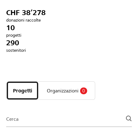
Partner / Banche Raiffeisen
CHF 38’278
donazioni raccolte
10
progetti
Collegarsi
290
sostenitori
Registrazione
Scopri
DE
FR
IT
i
progetti
Progetti
Organizzazioni
0
e
le
organizzazioni
della
Cerca
pagina