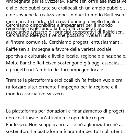
«Impegnata per la Svizzera», Raiffeisen offre alle iniziative
e alle idee pubblicate su eroilocali.ch un ampio pubblico
e ne sostiene la realizzazione. In questo modo Raiffeisen
mette in atto l'idea del crowdfunding a livello locale e
Cerchiamo disponibilità a impegnarsi per il mondo
regionale, rispettando la filosofia cooperativa.
associativo svizzero e i principi cooperativi di Raiffeisen.
Cerchiamo idee positive che possano rivelarsi utili
all'intera comunità. Cerchiamo progetti entusiasmanti.
Raiffeisen si impegna a favore della varietà sociale,
sportiva e culturale a livello locale, regionale e nazionale.
Molte Banche Raiffeisen sostengono già oggi associazioni
e progetti nell'ambito del loro impegno locale.
Tramite la piattaforma eroilocali.ch Raiffeisen vuole ora
rafforzare ulteriormente l'impegno per la regione e il
mondo associativo svizzero.
La piattaforma per donazioni e finanziamento di progetti
non costituisce un'attività a scopo di lucro per
Raiffeisen. Non si applicano tasse né agli iniziatori né ai
sostenitori. La piattaforma è gratuita per tutti gli utenti.