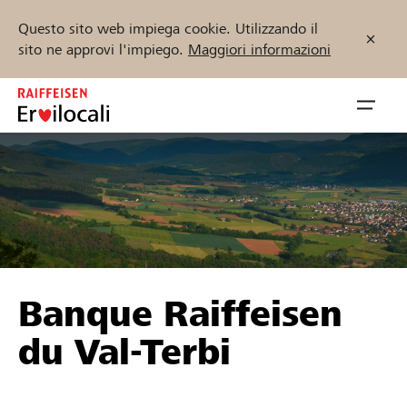
Questo sito web impiega cookie. Utilizzando il
sito ne approvi l'impiego.
Maggiori informazioni
Zum
Inhalt
Navig
springen
öffnen
Inizia ora
Trova progetti e organizzazioni
Banque Raiffeisen
Sostenere
du Val-Terbi
Aiuto & supporto