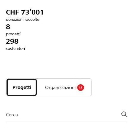
Partner / Banche Raiffeisen
CHF 73’001
donazioni raccolte
8
progetti
Collegarsi
298
sostenitori
Registrazione
Scopri
DE
FR
IT
i
progetti
Progetti
Organizzazioni
0
e
le
organizzazioni
della
Cerca
pagina