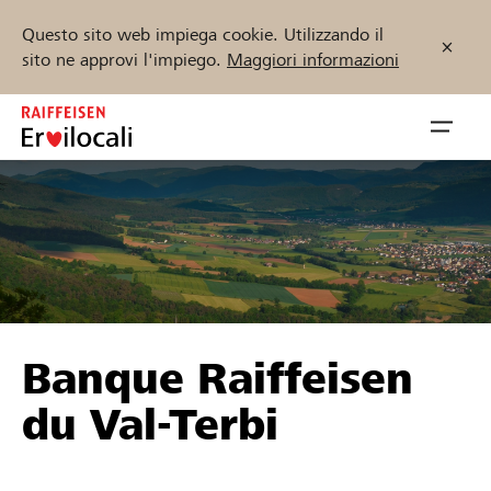
Questo sito web impiega cookie. Utilizzando il
sito ne approvi l'impiego.
Maggiori informazioni
Zum
Inhalt
Navig
springen
öffnen
Inizia ora
Trova progetti e organizzazioni
Banque Raiffeisen
Sostenere
du Val-Terbi
Aiuto & supporto