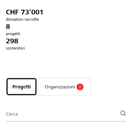
Partner / Banche Raiffeisen
CHF 73’001
donazioni raccolte
8
progetti
Collegarsi
298
sostenitori
Registrazione
Scopri
DE
FR
IT
i
progetti
Progetti
Organizzazioni
0
e
le
organizzazioni
della
Cerca
pagina