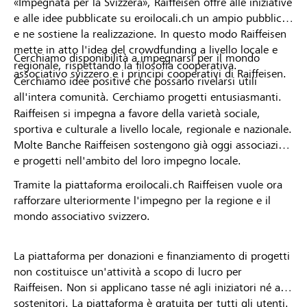
«Impegnata per la Svizzera», Raiffeisen offre alle iniziative
e alle idee pubblicate su eroilocali.ch un ampio pubblico
e ne sostiene la realizzazione. In questo modo Raiffeisen
mette in atto l'idea del crowdfunding a livello locale e
Cerchiamo disponibilità a impegnarsi per il mondo
regionale, rispettando la filosofia cooperativa.
associativo svizzero e i principi cooperativi di Raiffeisen.
Cerchiamo idee positive che possano rivelarsi utili
all'intera comunità. Cerchiamo progetti entusiasmanti.
Raiffeisen si impegna a favore della varietà sociale,
sportiva e culturale a livello locale, regionale e nazionale.
Molte Banche Raiffeisen sostengono già oggi associazioni
e progetti nell'ambito del loro impegno locale.
Tramite la piattaforma eroilocali.ch Raiffeisen vuole ora
rafforzare ulteriormente l'impegno per la regione e il
mondo associativo svizzero.
La piattaforma per donazioni e finanziamento di progetti
non costituisce un'attività a scopo di lucro per
Raiffeisen. Non si applicano tasse né agli iniziatori né ai
sostenitori. La piattaforma è gratuita per tutti gli utenti.