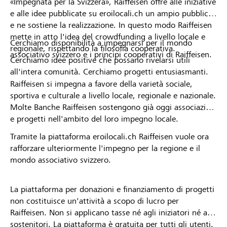
«Impegnata per la Svizzera», Raiffeisen offre alle iniziative
e alle idee pubblicate su eroilocali.ch un ampio pubblico
e ne sostiene la realizzazione. In questo modo Raiffeisen
mette in atto l'idea del crowdfunding a livello locale e
Cerchiamo disponibilità a impegnarsi per il mondo
regionale, rispettando la filosofia cooperativa.
associativo svizzero e i principi cooperativi di Raiffeisen.
Cerchiamo idee positive che possano rivelarsi utili
all'intera comunità. Cerchiamo progetti entusiasmanti.
Raiffeisen si impegna a favore della varietà sociale,
sportiva e culturale a livello locale, regionale e nazionale.
Molte Banche Raiffeisen sostengono già oggi associazioni
e progetti nell'ambito del loro impegno locale.
Tramite la piattaforma eroilocali.ch Raiffeisen vuole ora
rafforzare ulteriormente l'impegno per la regione e il
mondo associativo svizzero.
La piattaforma per donazioni e finanziamento di progetti
non costituisce un'attività a scopo di lucro per
Raiffeisen. Non si applicano tasse né agli iniziatori né ai
sostenitori. La piattaforma è gratuita per tutti gli utenti.