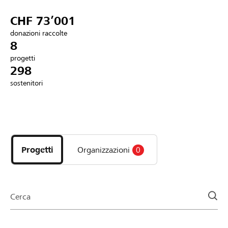
Partner / Banche Raiffeisen
CHF 73’001
donazioni raccolte
8
progetti
Collegarsi
298
sostenitori
Registrazione
Scopri
DE
FR
IT
i
progetti
Progetti
Organizzazioni
0
e
le
organizzazioni
della
Cerca
pagina