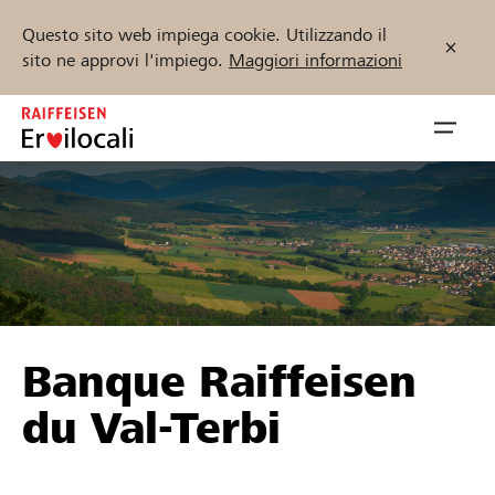
Questo sito web impiega cookie. Utilizzando il
sito ne approvi l'impiego.
Maggiori informazioni
Zum
Inhalt
Navig
springen
öffnen
Inizia ora
Trova progetti e organizzazioni
Banque Raiffeisen
Sostenere
du Val-Terbi
Aiuto & supporto