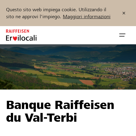
Questo sito web impiega cookie. Utilizzando il
sito ne approvi l'impiego.
Maggiori informazioni
Zum
Inhalt
Navig
springen
öffnen
Inizia ora
Trova progetti e organizzazioni
Banque Raiffeisen
Sostenere
du Val-Terbi
Aiuto & supporto