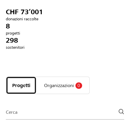
Partner / Banche Raiffeisen
CHF 73’001
donazioni raccolte
8
progetti
Collegarsi
298
sostenitori
Registrazione
Scopri
DE
FR
IT
i
progetti
Progetti
Organizzazioni
0
e
le
organizzazioni
della
Cerca
pagina