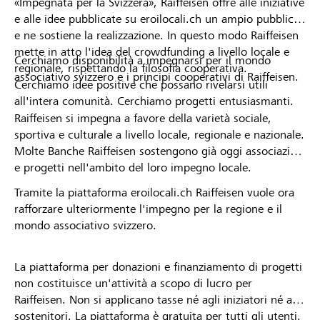
«Impegnata per la Svizzera», Raiffeisen offre alle iniziative
e alle idee pubblicate su eroilocali.ch un ampio pubblico
e ne sostiene la realizzazione. In questo modo Raiffeisen
mette in atto l'idea del crowdfunding a livello locale e
Cerchiamo disponibilità a impegnarsi per il mondo
regionale, rispettando la filosofia cooperativa.
associativo svizzero e i principi cooperativi di Raiffeisen.
Cerchiamo idee positive che possano rivelarsi utili
all'intera comunità. Cerchiamo progetti entusiasmanti.
Raiffeisen si impegna a favore della varietà sociale,
sportiva e culturale a livello locale, regionale e nazionale.
Molte Banche Raiffeisen sostengono già oggi associazioni
e progetti nell'ambito del loro impegno locale.
Tramite la piattaforma eroilocali.ch Raiffeisen vuole ora
rafforzare ulteriormente l'impegno per la regione e il
mondo associativo svizzero.
La piattaforma per donazioni e finanziamento di progetti
non costituisce un'attività a scopo di lucro per
Raiffeisen. Non si applicano tasse né agli iniziatori né ai
sostenitori. La piattaforma è gratuita per tutti gli utenti.