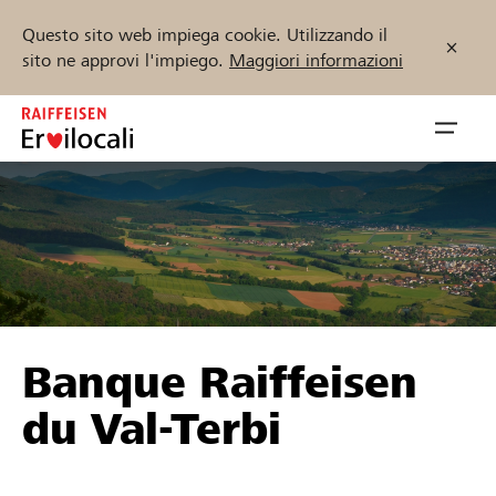
Questo sito web impiega cookie. Utilizzando il
sito ne approvi l'impiego.
Maggiori informazioni
Zum
Inhalt
Navig
springen
öffnen
Inizia ora
Trova progetti e organizzazioni
Banque Raiffeisen
Sostenere
du Val-Terbi
Aiuto & supporto