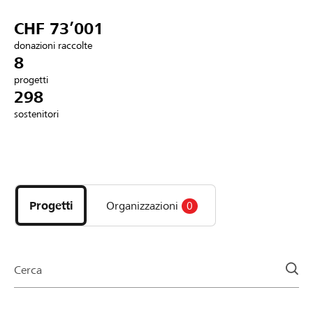
Partner / Banche Raiffeisen
CHF 73’001
donazioni raccolte
8
progetti
Collegarsi
298
sostenitori
Registrazione
Scopri
DE
FR
IT
i
progetti
Progetti
Organizzazioni
0
e
le
organizzazioni
della
Cerca
pagina