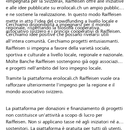
«Impegnata per la Svizzera», Raiffeisen offre alle iniziative
e alle idee pubblicate su eroilocali.ch un ampio pubblico
e ne sostiene la realizzazione. In questo modo Raiffeisen
mette in atto l'idea del crowdfunding a livello locale e
Cerchiamo disponibilità a impegnarsi per il mondo
regionale, rispettando la filosofia cooperativa.
associativo svizzero e i principi cooperativi di Raiffeisen.
Cerchiamo idee positive che possano rivelarsi utili
all'intera comunità. Cerchiamo progetti entusiasmanti.
Raiffeisen si impegna a favore della varietà sociale,
sportiva e culturale a livello locale, regionale e nazionale.
Molte Banche Raiffeisen sostengono già oggi associazioni
e progetti nell'ambito del loro impegno locale.
Tramite la piattaforma eroilocali.ch Raiffeisen vuole ora
rafforzare ulteriormente l'impegno per la regione e il
mondo associativo svizzero.
La piattaforma per donazioni e finanziamento di progetti
non costituisce un'attività a scopo di lucro per
Raiffeisen. Non si applicano tasse né agli iniziatori né ai
sostenitori. La piattaforma è gratuita per tutti gli utenti.