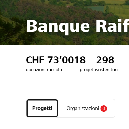
Banque Raif
CHF 73’001
8
298
donazioni raccolte
progetti
sostenitori
Scopri
i
Progetti
Organizzazioni
0
progetti
e
le