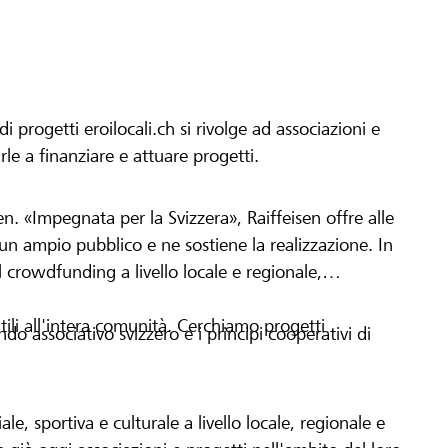
progetti eroilocali.ch si rivolge ad associazioni e
arle a finanziare e attuare progetti.
en. «Impegnata per la Svizzera», Raiffeisen offre alle
h un ampio pubblico e ne sostiene la realizzazione. In
 crowdfunding a livello locale e regionale,
tili all'intera comunità. Cerchiamo progetti
o associativo svizzero e i principi cooperativi di
le, sportiva e culturale a livello locale, regionale e