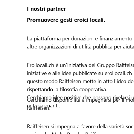
I nostri partner
Promuovere gesti eroici locali.
La piattaforma per donazioni e finanziamento di 
altre organizzazioni di utilità pubblica per aiut
Eroilocali.ch è un'iniziativa del Gruppo Raiffeis
iniziative e alle idee pubblicate su eroilocali.c
questo modo Raiffeisen mette in atto l'idea del
rispettando la filosofia cooperativa.
Cerchiamo idee positive che possano rivelarsi u
Cerchiamo disponibilità a impegnarsi per il mond
entusiasmanti.
Raiffeisen.
Raiffeisen si impegna a favore della varietà socia