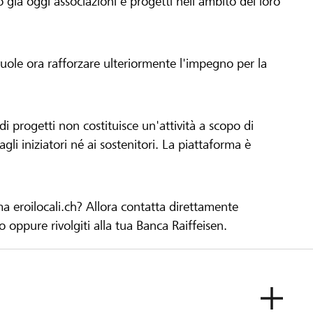
già oggi associazioni e progetti nell'ambito del loro
 vuole ora rafforzare ulteriormente l'impegno per la
 progetti non costituisce un'attività a scopo di
gli iniziatori né ai sostenitori. La piattaforma è
ma eroilocali.ch? Allora contatta direttamente
to oppure rivolgiti alla tua Banca Raiffeisen.