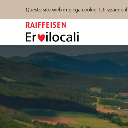
Questo sito web impiega cookie. Utilizzando il
Zum
Inhalt
springen
Sostenere
Aiuto & supporto
Partner
Trova progetti e organizzazioni
DE
FR
IT