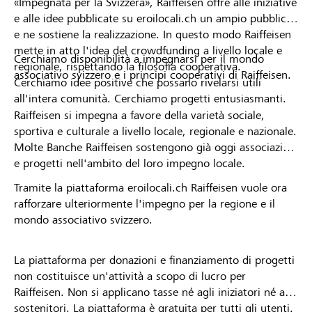
«Impegnata per la Svizzera», Raiffeisen offre alle iniziative
e alle idee pubblicate su eroilocali.ch un ampio pubblico
e ne sostiene la realizzazione. In questo modo Raiffeisen
mette in atto l'idea del crowdfunding a livello locale e
Cerchiamo disponibilità a impegnarsi per il mondo
regionale, rispettando la filosofia cooperativa.
associativo svizzero e i principi cooperativi di Raiffeisen.
Cerchiamo idee positive che possano rivelarsi utili
all'intera comunità. Cerchiamo progetti entusiasmanti.
Raiffeisen si impegna a favore della varietà sociale,
sportiva e culturale a livello locale, regionale e nazionale.
Molte Banche Raiffeisen sostengono già oggi associazioni
e progetti nell'ambito del loro impegno locale.
Tramite la piattaforma eroilocali.ch Raiffeisen vuole ora
rafforzare ulteriormente l'impegno per la regione e il
mondo associativo svizzero.
La piattaforma per donazioni e finanziamento di progetti
non costituisce un'attività a scopo di lucro per
Raiffeisen. Non si applicano tasse né agli iniziatori né ai
sostenitori. La piattaforma è gratuita per tutti gli utenti.