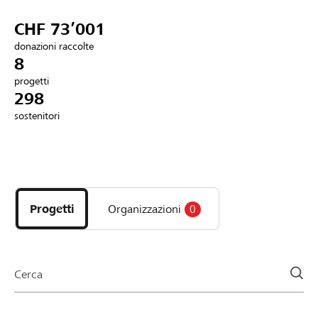
Partner / Banche Raiffeisen
CHF 73’001
donazioni raccolte
8
progetti
Collegarsi
298
sostenitori
Registrazione
Scopri
DE
FR
IT
i
progetti
Progetti
Organizzazioni
0
e
le
organizzazioni
della
Cerca
pagina