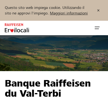
Questo sito web impiega cookie. Utilizzando il
sito ne approvi l'impiego.
Maggiori informazioni
Zum
Inhalt
Navig
springen
öffnen
Inizia ora
Trova progetti e organizzazioni
Banque Raiffeisen
Sostenere
du Val-Terbi
Aiuto & supporto