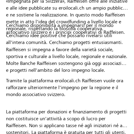
«Impegnata per la Svizzera», Raiffeisen offre alle iniziative
e alle idee pubblicate su eroilocali.ch un ampio pubblico
e ne sostiene la realizzazione. In questo modo Raiffeisen
mette in atto l'idea del crowdfunding a livello locale e
Cerchiamo disponibilità a impegnarsi per il mondo
regionale, rispettando la filosofia cooperativa.
associativo svizzero e i principi cooperativi di Raiffeisen.
Cerchiamo idee positive che possano rivelarsi utili
all'intera comunità. Cerchiamo progetti entusiasmanti.
Raiffeisen si impegna a favore della varietà sociale,
sportiva e culturale a livello locale, regionale e nazionale.
Molte Banche Raiffeisen sostengono già oggi associazioni
e progetti nell'ambito del loro impegno locale.
Tramite la piattaforma eroilocali.ch Raiffeisen vuole ora
rafforzare ulteriormente l'impegno per la regione e il
mondo associativo svizzero.
La piattaforma per donazioni e finanziamento di progetti
non costituisce un'attività a scopo di lucro per
Raiffeisen. Non si applicano tasse né agli iniziatori né ai
sostenitori. La piattaforma è gratuita per tutti gli utenti.