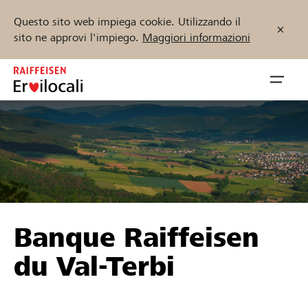
Questo sito web impiega cookie. Utilizzando il
sito ne approvi l'impiego.
Maggiori informazioni
Zum
Inhalt
Navig
springen
öffnen
Inizia ora
Trova progetti e organizzazioni
Banque Raiffeisen
Sostenere
du Val-Terbi
Aiuto & supporto