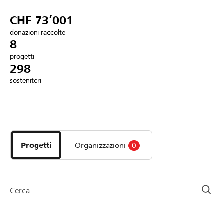
Partner / Banche Raiffeisen
CHF 73’001
donazioni raccolte
8
progetti
Collegarsi
298
sostenitori
Registrazione
Scopri
DE
FR
IT
i
progetti
Progetti
Organizzazioni
0
e
le
organizzazioni
della
Cerca
pagina