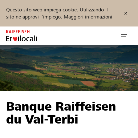
Questo sito web impiega cookie. Utilizzando il
sito ne approvi l'impiego.
Maggiori informazioni
Zum
Inhalt
Navig
springen
öffnen
Inizia ora
Trova progetti e organizzazioni
Banque Raiffeisen
Sostenere
du Val-Terbi
Aiuto & supporto