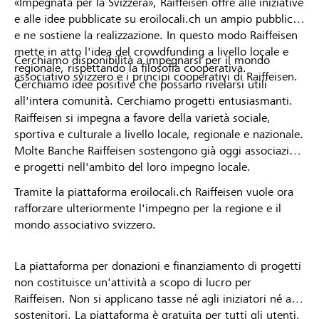
«Impegnata per la Svizzera», Raiffeisen offre alle iniziative
e alle idee pubblicate su eroilocali.ch un ampio pubblico
e ne sostiene la realizzazione. In questo modo Raiffeisen
mette in atto l'idea del crowdfunding a livello locale e
Cerchiamo disponibilità a impegnarsi per il mondo
regionale, rispettando la filosofia cooperativa.
associativo svizzero e i principi cooperativi di Raiffeisen.
Cerchiamo idee positive che possano rivelarsi utili
all'intera comunità. Cerchiamo progetti entusiasmanti.
Raiffeisen si impegna a favore della varietà sociale,
sportiva e culturale a livello locale, regionale e nazionale.
Molte Banche Raiffeisen sostengono già oggi associazioni
e progetti nell'ambito del loro impegno locale.
Tramite la piattaforma eroilocali.ch Raiffeisen vuole ora
rafforzare ulteriormente l'impegno per la regione e il
mondo associativo svizzero.
La piattaforma per donazioni e finanziamento di progetti
non costituisce un'attività a scopo di lucro per
Raiffeisen. Non si applicano tasse né agli iniziatori né ai
sostenitori. La piattaforma è gratuita per tutti gli utenti.