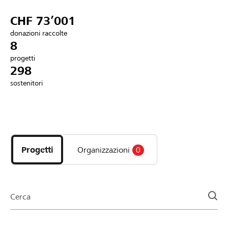
Partner / Banche Raiffeisen
CHF 73’001
donazioni raccolte
8
progetti
Collegarsi
298
sostenitori
Registrazione
Scopri
DE
FR
IT
i
progetti
Progetti
Organizzazioni
0
e
le
organizzazioni
della
Cerca
pagina