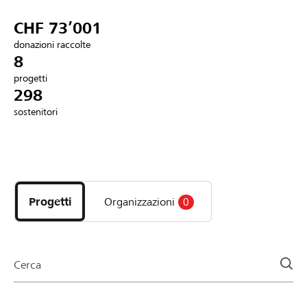
Partner / Banche Raiffeisen
CHF 73’001
donazioni raccolte
8
progetti
Collegarsi
298
sostenitori
Registrazione
Scopri
DE
FR
IT
i
progetti
Progetti
Organizzazioni
0
e
le
organizzazioni
della
Cerca
pagina