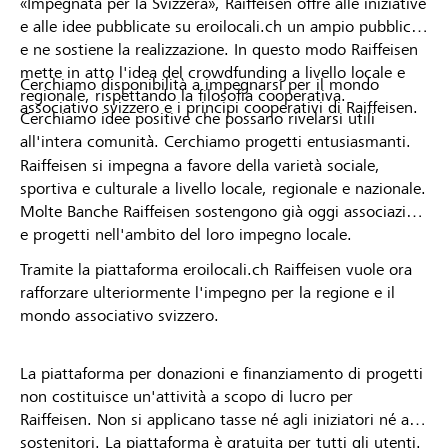
«Impegnata per la Svizzera», Raiffeisen offre alle iniziative
e alle idee pubblicate su eroilocali.ch un ampio pubblico
e ne sostiene la realizzazione. In questo modo Raiffeisen
mette in atto l'idea del crowdfunding a livello locale e
Cerchiamo disponibilità a impegnarsi per il mondo
regionale, rispettando la filosofia cooperativa.
associativo svizzero e i principi cooperativi di Raiffeisen.
Cerchiamo idee positive che possano rivelarsi utili
all'intera comunità. Cerchiamo progetti entusiasmanti.
Raiffeisen si impegna a favore della varietà sociale,
sportiva e culturale a livello locale, regionale e nazionale.
Molte Banche Raiffeisen sostengono già oggi associazioni
e progetti nell'ambito del loro impegno locale.
Tramite la piattaforma eroilocali.ch Raiffeisen vuole ora
rafforzare ulteriormente l'impegno per la regione e il
mondo associativo svizzero.
La piattaforma per donazioni e finanziamento di progetti
non costituisce un'attività a scopo di lucro per
Raiffeisen. Non si applicano tasse né agli iniziatori né ai
sostenitori. La piattaforma è gratuita per tutti gli utenti.