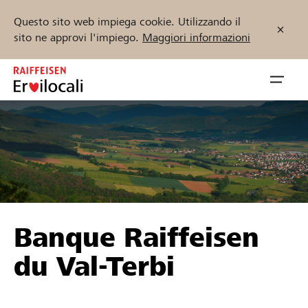
Questo sito web impiega cookie. Utilizzando il
sito ne approvi l'impiego.
Maggiori informazioni
Zum
Inhalt
Navig
springen
öffnen
Inizia ora
Trova progetti e organizzazioni
Banque Raiffeisen
Sostenere
du Val-Terbi
Aiuto & supporto