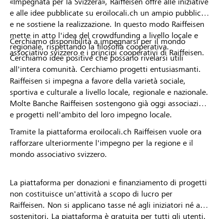
«Impegnata per la Svizzera», Raiffeisen offre alle iniziative
e alle idee pubblicate su eroilocali.ch un ampio pubblico
e ne sostiene la realizzazione. In questo modo Raiffeisen
mette in atto l'idea del crowdfunding a livello locale e
Cerchiamo disponibilità a impegnarsi per il mondo
regionale, rispettando la filosofia cooperativa.
associativo svizzero e i principi cooperativi di Raiffeisen.
Cerchiamo idee positive che possano rivelarsi utili
all'intera comunità. Cerchiamo progetti entusiasmanti.
Raiffeisen si impegna a favore della varietà sociale,
sportiva e culturale a livello locale, regionale e nazionale.
Molte Banche Raiffeisen sostengono già oggi associazioni
e progetti nell'ambito del loro impegno locale.
Tramite la piattaforma eroilocali.ch Raiffeisen vuole ora
rafforzare ulteriormente l'impegno per la regione e il
mondo associativo svizzero.
La piattaforma per donazioni e finanziamento di progetti
non costituisce un'attività a scopo di lucro per
Raiffeisen. Non si applicano tasse né agli iniziatori né ai
sostenitori. La piattaforma è gratuita per tutti gli utenti.