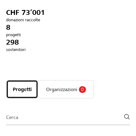
Partner / Banche Raiffeisen
CHF 73’001
donazioni raccolte
8
progetti
Collegarsi
298
sostenitori
Registrazione
Scopri
DE
FR
IT
i
progetti
Progetti
Organizzazioni
0
e
le
organizzazioni
della
Cerca
pagina