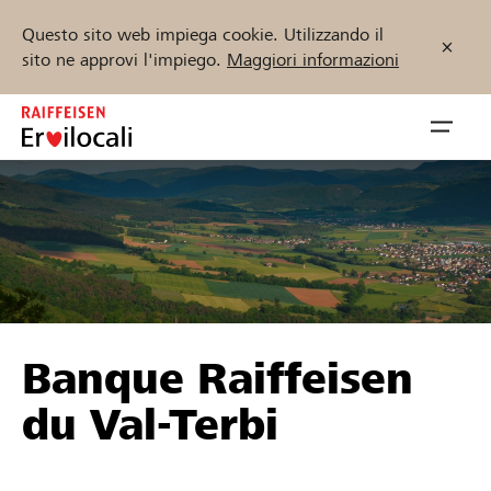
Questo sito web impiega cookie. Utilizzando il
sito ne approvi l'impiego.
Maggiori informazioni
Zum
Inhalt
Navig
springen
öffnen
Inizia ora
Trova progetti e organizzazioni
Banque Raiffeisen
Sostenere
du Val-Terbi
Aiuto & supporto