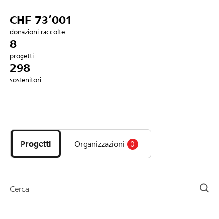
Partner / Banche Raiffeisen
CHF 73’001
donazioni raccolte
8
progetti
Collegarsi
298
sostenitori
Registrazione
Scopri
DE
FR
IT
i
progetti
Progetti
Organizzazioni
0
e
le
organizzazioni
della
Cerca
pagina