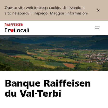
Questo sito web impiega cookie. Utilizzando il
sito ne approvi l'impiego.
Maggiori informazioni
Zum
Inhalt
Navig
springen
öffnen
Inizia ora
Trova progetti e organizzazioni
Banque Raiffeisen
Sostenere
du Val-Terbi
Aiuto & supporto