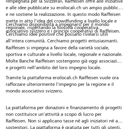
«Impegnata per la Svizzera», Raiffeisen offre alle iniziative
e alle idee pubblicate su eroilocali.ch un ampio pubblico
e ne sostiene la realizzazione. In questo modo Raiffeisen
mette in atto l'idea del crowdfunding a livello locale e
Cerchiamo disponibilità a impegnarsi per il mondo
regionale, rispettando la filosofia cooperativa.
associativo svizzero e i principi cooperativi di Raiffeisen.
Cerchiamo idee positive che possano rivelarsi utili
all'intera comunità. Cerchiamo progetti entusiasmanti.
Raiffeisen si impegna a favore della varietà sociale,
sportiva e culturale a livello locale, regionale e nazionale.
Molte Banche Raiffeisen sostengono già oggi associazioni
e progetti nell'ambito del loro impegno locale.
Tramite la piattaforma eroilocali.ch Raiffeisen vuole ora
rafforzare ulteriormente l'impegno per la regione e il
mondo associativo svizzero.
La piattaforma per donazioni e finanziamento di progetti
non costituisce un'attività a scopo di lucro per
Raiffeisen. Non si applicano tasse né agli iniziatori né ai
sostenitori. La piattaforma è gratuita per tutti gli utenti.