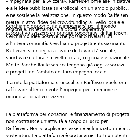
«Impegnata per la Svizzera», Raiffeisen offre alle iniziative
e alle idee pubblicate su eroilocali.ch un ampio pubblico
e ne sostiene la realizzazione. In questo modo Raiffeisen
mette in atto l'idea del crowdfunding a livello locale e
Cerchiamo disponibilità a impegnarsi per il mondo
regionale, rispettando la filosofia cooperativa.
associativo svizzero e i principi cooperativi di Raiffeisen.
Cerchiamo idee positive che possano rivelarsi utili
all'intera comunità. Cerchiamo progetti entusiasmanti.
Raiffeisen si impegna a favore della varietà sociale,
sportiva e culturale a livello locale, regionale e nazionale.
Molte Banche Raiffeisen sostengono già oggi associazioni
e progetti nell'ambito del loro impegno locale.
Tramite la piattaforma eroilocali.ch Raiffeisen vuole ora
rafforzare ulteriormente l'impegno per la regione e il
mondo associativo svizzero.
La piattaforma per donazioni e finanziamento di progetti
non costituisce un'attività a scopo di lucro per
Raiffeisen. Non si applicano tasse né agli iniziatori né ai
sostenitori. La piattaforma è gratuita per tutti gli utenti.