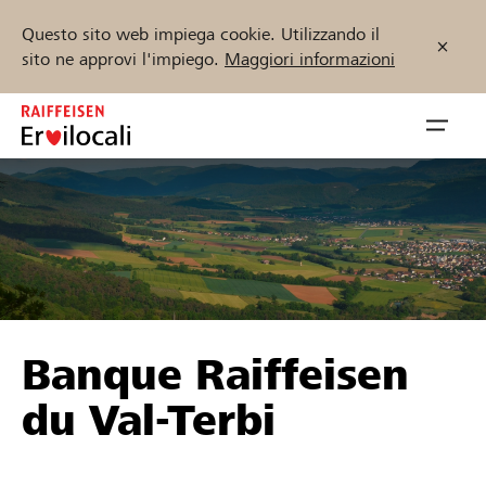
Questo sito web impiega cookie. Utilizzando il
sito ne approvi l'impiego.
Maggiori informazioni
Zum
Inhalt
Navig
springen
öffnen
Inizia ora
Trova progetti e organizzazioni
Banque Raiffeisen
Sostenere
du Val-Terbi
Aiuto & supporto