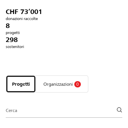
Partner / Banche Raiffeisen
CHF 73’001
donazioni raccolte
8
progetti
Collegarsi
298
sostenitori
Registrazione
Scopri
DE
FR
IT
i
progetti
Progetti
Organizzazioni
0
e
le
organizzazioni
della
Cerca
pagina