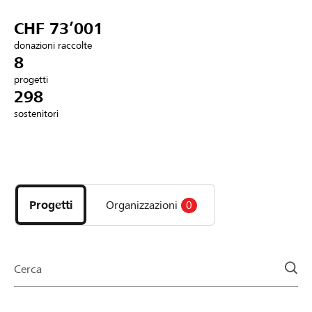
Partner / Banche Raiffeisen
CHF 73’001
donazioni raccolte
8
progetti
Collegarsi
298
sostenitori
Registrazione
Scopri
DE
FR
IT
i
progetti
Progetti
Organizzazioni
0
e
le
organizzazioni
della
Cerca
pagina