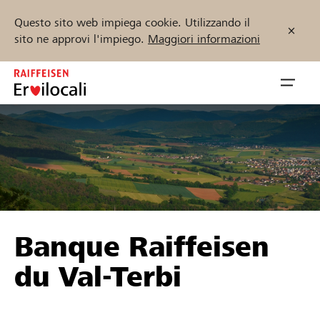
Questo sito web impiega cookie. Utilizzando il
sito ne approvi l'impiego.
Maggiori informazioni
Zum
Inhalt
Navig
springen
öffnen
Inizia ora
Trova progetti e organizzazioni
Banque Raiffeisen
Sostenere
du Val-Terbi
Aiuto & supporto