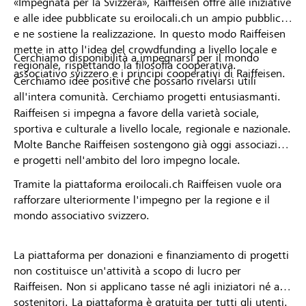
«Impegnata per la Svizzera», Raiffeisen offre alle iniziative
e alle idee pubblicate su eroilocali.ch un ampio pubblico
e ne sostiene la realizzazione. In questo modo Raiffeisen
mette in atto l'idea del crowdfunding a livello locale e
Cerchiamo disponibilità a impegnarsi per il mondo
regionale, rispettando la filosofia cooperativa.
associativo svizzero e i principi cooperativi di Raiffeisen.
Cerchiamo idee positive che possano rivelarsi utili
all'intera comunità. Cerchiamo progetti entusiasmanti.
Raiffeisen si impegna a favore della varietà sociale,
sportiva e culturale a livello locale, regionale e nazionale.
Molte Banche Raiffeisen sostengono già oggi associazioni
e progetti nell'ambito del loro impegno locale.
Tramite la piattaforma eroilocali.ch Raiffeisen vuole ora
rafforzare ulteriormente l'impegno per la regione e il
mondo associativo svizzero.
La piattaforma per donazioni e finanziamento di progetti
non costituisce un'attività a scopo di lucro per
Raiffeisen. Non si applicano tasse né agli iniziatori né ai
sostenitori. La piattaforma è gratuita per tutti gli utenti.