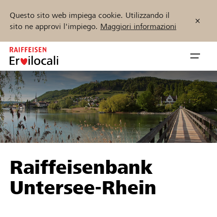
Questo sito web impiega cookie. Utilizzando il
sito ne approvi l'impiego.
Maggiori informazioni
Zum
Inhalt
Navig
springen
öffnen
Inizia ora
Trova progetti e organizzazioni
Raiffeisenbank
Sostenere
Untersee-Rhein
Aiuto & supporto