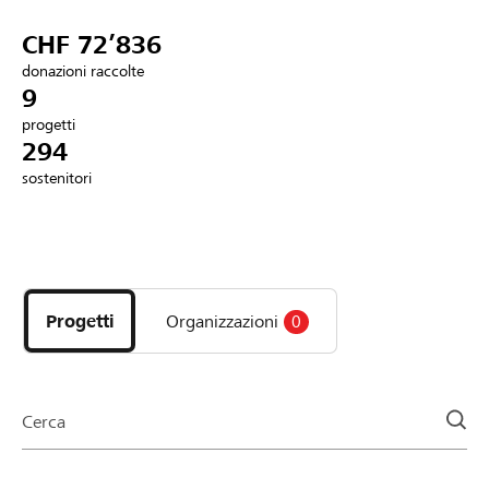
Partner / Banche Raiffeisen
CHF 72’836
donazioni raccolte
9
progetti
Collegarsi
294
sostenitori
Registrazione
Scopri
DE
FR
IT
i
progetti
Progetti
Organizzazioni
0
e
le
organizzazioni
della
Cerca
pagina