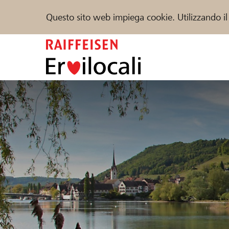
Questo sito web impiega cookie. Utilizzando il
Zum
Inhalt
springen
Sostenere
Aiuto & supporto
Partner
Trova progetti e organizzazioni
DE
FR
IT