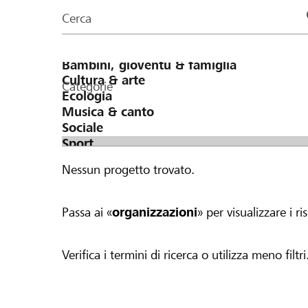
organizzazioni
Cerca
della
pagina
Categorie
Nessun progetto trovato.
Passa ai «
organizzazioni
» per visualizzare i ris
Verifica i termini di ricerca o utilizza meno filtri