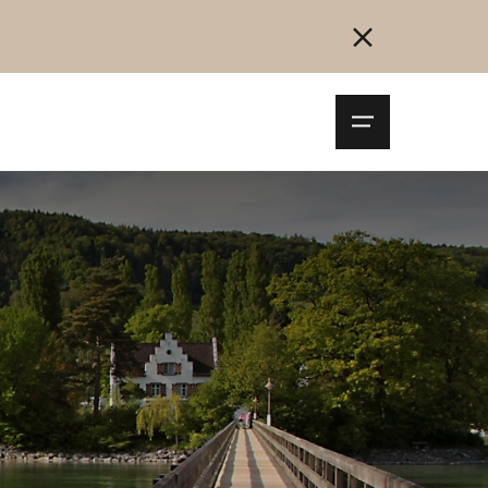
Navigationsm
öffnen
Collegarsi
Registrazione
Inizia ora