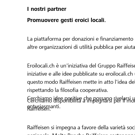
I nostri partner
Promuovere gesti eroici locali.
La piattaforma per donazioni e finanziamento di 
altre organizzazioni di utilità pubblica per aiut
Eroilocali.ch è un'iniziativa del Gruppo Raiffeis
iniziative e alle idee pubblicate su eroilocali.c
questo modo Raiffeisen mette in atto l'idea del
rispettando la filosofia cooperativa.
Cerchiamo idee positive che possano rivelarsi u
Cerchiamo disponibilità a impegnarsi per il mond
entusiasmanti.
Raiffeisen.
Raiffeisen si impegna a favore della varietà socia