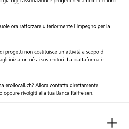
già oggi associazioni e progetti nell'ambito del loro
 vuole ora rafforzare ulteriormente l'impegno per la
 progetti non costituisce un'attività a scopo di
gli iniziatori né ai sostenitori. La piattaforma è
ma eroilocali.ch? Allora contatta direttamente
to oppure rivolgiti alla tua Banca Raiffeisen.