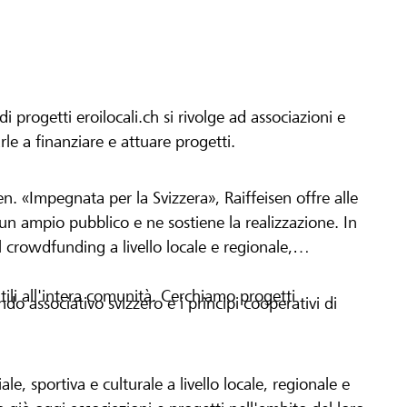
progetti eroilocali.ch si rivolge ad associazioni e
arle a finanziare e attuare progetti.
en. «Impegnata per la Svizzera», Raiffeisen offre alle
h un ampio pubblico e ne sostiene la realizzazione. In
 crowdfunding a livello locale e regionale,
tili all'intera comunità. Cerchiamo progetti
o associativo svizzero e i principi cooperativi di
le, sportiva e culturale a livello locale, regionale e