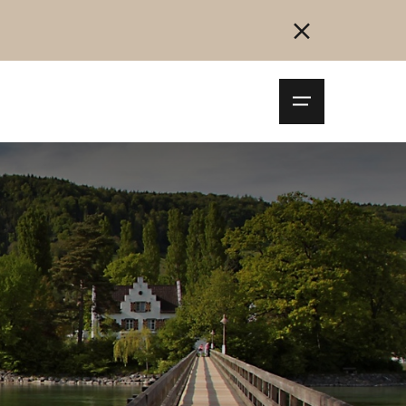
Navigationsm
öffnen
Collegarsi
Registrazione
Inizia ora