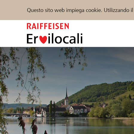
Questo sito web impiega cookie. Utilizzando il
Zum
Inhalt
springen
Sostenere
Aiuto & supporto
Partner
Trova progetti e organizzazioni
DE
FR
IT