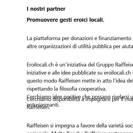
I nostri partner
Promuovere gesti eroici locali.
La piattaforma per donazioni e finanziamento di 
altre organizzazioni di utilità pubblica per aiut
Eroilocali.ch è un'iniziativa del Gruppo Raiffeis
iniziative e alle idee pubblicate su eroilocali.c
questo modo Raiffeisen mette in atto l'idea del
rispettando la filosofia cooperativa.
Cerchiamo idee positive che possano rivelarsi u
Cerchiamo disponibilità a impegnarsi per il mond
entusiasmanti.
Raiffeisen.
Raiffeisen si impegna a favore della varietà socia