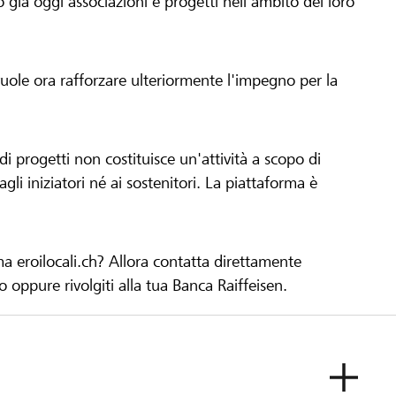
già oggi associazioni e progetti nell'ambito del loro
 vuole ora rafforzare ulteriormente l'impegno per la
 progetti non costituisce un'attività a scopo di
gli iniziatori né ai sostenitori. La piattaforma è
ma eroilocali.ch? Allora contatta direttamente
to oppure rivolgiti alla tua Banca Raiffeisen.