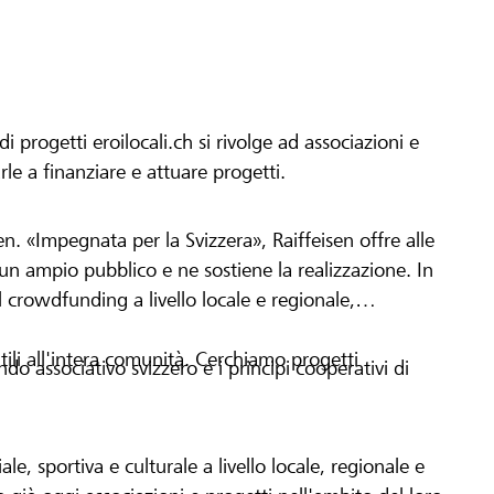
progetti eroilocali.ch si rivolge ad associazioni e
arle a finanziare e attuare progetti.
en. «Impegnata per la Svizzera», Raiffeisen offre alle
h un ampio pubblico e ne sostiene la realizzazione. In
 crowdfunding a livello locale e regionale,
tili all'intera comunità. Cerchiamo progetti
o associativo svizzero e i principi cooperativi di
le, sportiva e culturale a livello locale, regionale e