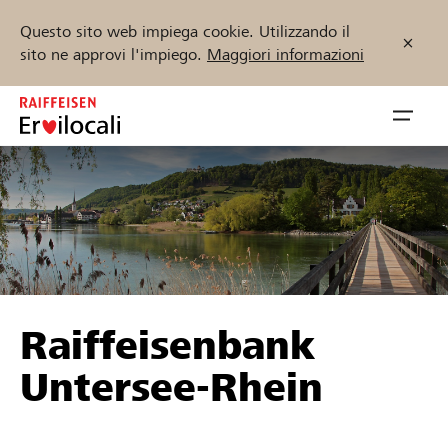
Questo sito web impiega cookie. Utilizzando il
sito ne approvi l'impiego.
Maggiori informazioni
Zum
Inhalt
Navig
springen
öffnen
Inizia ora
Trova progetti e organizzazioni
Raiffeisenbank
Sostenere
Untersee-Rhein
Aiuto & supporto