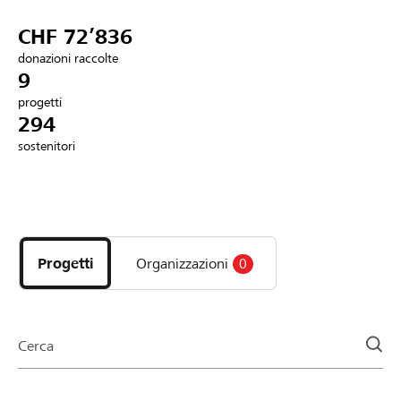
Partner / Banche Raiffeisen
CHF 72’836
donazioni raccolte
9
progetti
Collegarsi
294
sostenitori
Registrazione
Scopri
DE
FR
IT
i
progetti
Progetti
Organizzazioni
0
e
le
organizzazioni
della
Cerca
pagina