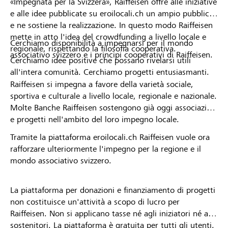
«Impegnata per la Svizzera», Raiffeisen offre alle iniziative
e alle idee pubblicate su eroilocali.ch un ampio pubblico
e ne sostiene la realizzazione. In questo modo Raiffeisen
mette in atto l'idea del crowdfunding a livello locale e
Cerchiamo disponibilità a impegnarsi per il mondo
regionale, rispettando la filosofia cooperativa.
associativo svizzero e i principi cooperativi di Raiffeisen.
Cerchiamo idee positive che possano rivelarsi utili
all'intera comunità. Cerchiamo progetti entusiasmanti.
Raiffeisen si impegna a favore della varietà sociale,
sportiva e culturale a livello locale, regionale e nazionale.
Molte Banche Raiffeisen sostengono già oggi associazioni
e progetti nell'ambito del loro impegno locale.
Tramite la piattaforma eroilocali.ch Raiffeisen vuole ora
rafforzare ulteriormente l'impegno per la regione e il
mondo associativo svizzero.
La piattaforma per donazioni e finanziamento di progetti
non costituisce un'attività a scopo di lucro per
Raiffeisen. Non si applicano tasse né agli iniziatori né ai
sostenitori. La piattaforma è gratuita per tutti gli utenti.