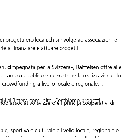
progetti eroilocali.ch si rivolge ad associazioni e
arle a finanziare e attuare progetti.
en. «Impegnata per la Svizzera», Raiffeisen offre alle
h un ampio pubblico e ne sostiene la realizzazione. In
 crowdfunding a livello locale e regionale,
tili all'intera comunità. Cerchiamo progetti
o associativo svizzero e i principi cooperativi di
le, sportiva e culturale a livello locale, regionale e