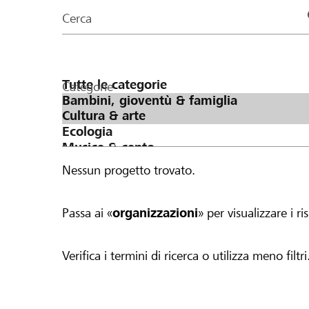
organizzazioni
Cerca
della
pagina
Categorie
Nessun progetto trovato.
Passa ai «
organizzazioni
» per visualizzare i ris
Verifica i termini di ricerca o utilizza meno filtri