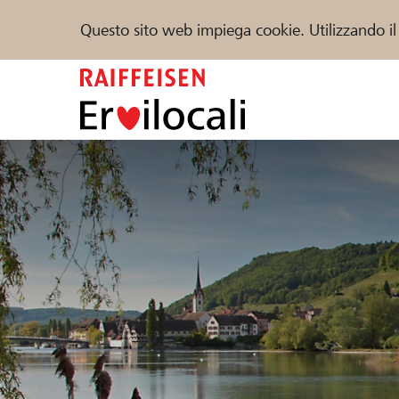
Questo sito web impiega cookie. Utilizzando il
Zum
Inhalt
springen
Sostenere
Aiuto & supporto
Partner
Trova progetti e organizzazioni
DE
FR
IT