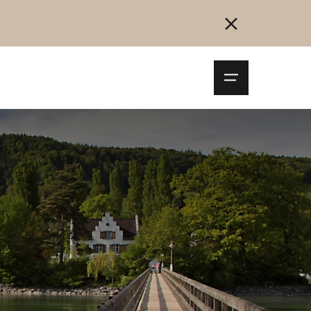
Navigationsm
öffnen
Collegarsi
Registrazione
Inizia ora