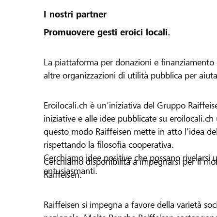
I nostri partner
Promuovere gesti eroici locali.
La piattaforma per donazioni e finanziamento di 
altre organizzazioni di utilità pubblica per aiut
Eroilocali.ch è un'iniziativa del Gruppo Raiffeis
iniziative e alle idee pubblicate su eroilocali.c
questo modo Raiffeisen mette in atto l'idea del
rispettando la filosofia cooperativa.
Cerchiamo idee positive che possano rivelarsi u
Cerchiamo disponibilità a impegnarsi per il mond
entusiasmanti.
Raiffeisen.
Raiffeisen si impegna a favore della varietà socia