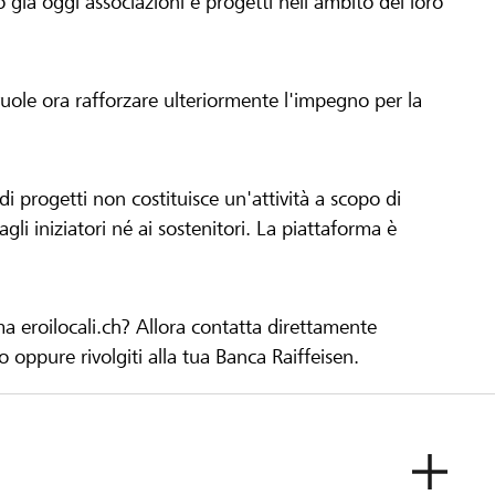
già oggi associazioni e progetti nell'ambito del loro
 vuole ora rafforzare ulteriormente l'impegno per la
 progetti non costituisce un'attività a scopo di
gli iniziatori né ai sostenitori. La piattaforma è
ma eroilocali.ch? Allora contatta direttamente
to oppure rivolgiti alla tua Banca Raiffeisen.