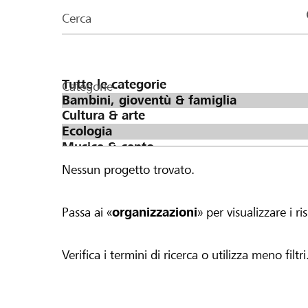
organizzazioni
Cerca
della
pagina
Categorie
Nessun progetto trovato.
Passa ai «
organizzazioni
» per visualizzare i ris
Verifica i termini di ricerca o utilizza meno filtri