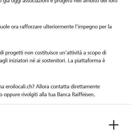
già oggi associazioni e progetti nell'ambito del loro
 vuole ora rafforzare ulteriormente l'impegno per la
 progetti non costituisce un'attività a scopo di
gli iniziatori né ai sostenitori. La piattaforma è
ma eroilocali.ch? Allora contatta direttamente
to oppure rivolgiti alla tua Banca Raiffeisen.