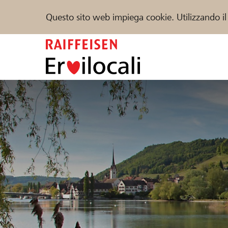
Questo sito web impiega cookie. Utilizzando il
Zum
Inhalt
springen
Sostenere
Aiuto & supporto
Partner
Trova progetti e organizzazioni
DE
FR
IT