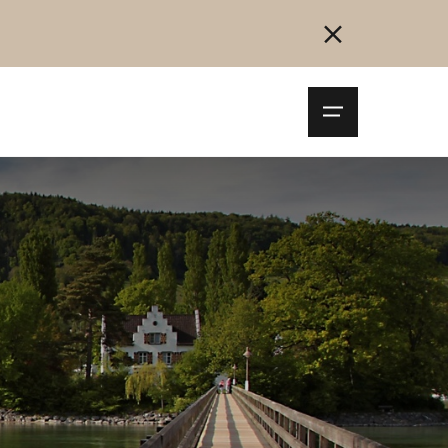
Navigationsm
öffnen
Collegarsi
Registrazione
Inizia ora