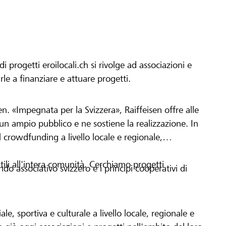
progetti eroilocali.ch si rivolge ad associazioni e
arle a finanziare e attuare progetti.
en. «Impegnata per la Svizzera», Raiffeisen offre alle
h un ampio pubblico e ne sostiene la realizzazione. In
 crowdfunding a livello locale e regionale,
tili all'intera comunità. Cerchiamo progetti
o associativo svizzero e i principi cooperativi di
le, sportiva e culturale a livello locale, regionale e