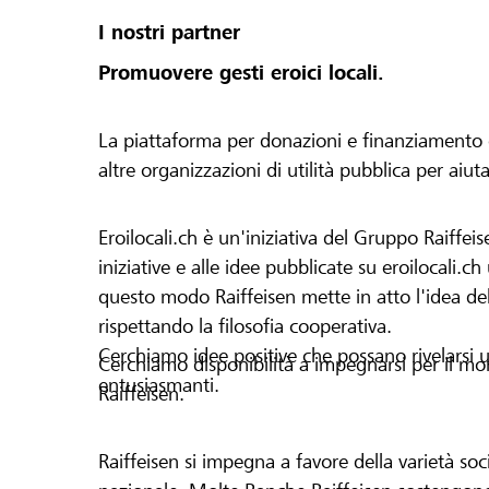
I nostri partner
Promuovere gesti eroici locali.
La piattaforma per donazioni e finanziamento di 
altre organizzazioni di utilità pubblica per aiut
Eroilocali.ch è un'iniziativa del Gruppo Raiffeis
iniziative e alle idee pubblicate su eroilocali.c
questo modo Raiffeisen mette in atto l'idea del
rispettando la filosofia cooperativa.
Cerchiamo idee positive che possano rivelarsi u
Cerchiamo disponibilità a impegnarsi per il mond
entusiasmanti.
Raiffeisen.
Raiffeisen si impegna a favore della varietà socia