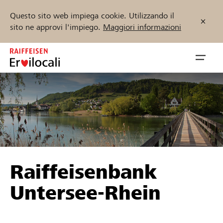
Questo sito web impiega cookie. Utilizzando il
sito ne approvi l'impiego.
Maggiori informazioni
Zum
Inhalt
Navig
springen
öffnen
Inizia ora
Trova progetti e organizzazioni
Raiffeisenbank
Sostenere
Untersee-Rhein
Aiuto & supporto