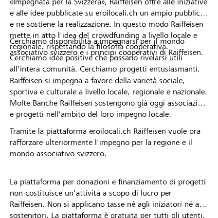
«Impegnata per la Svizzera», Raiffeisen offre alle iniziative
e alle idee pubblicate su eroilocali.ch un ampio pubblico
e ne sostiene la realizzazione. In questo modo Raiffeisen
mette in atto l'idea del crowdfunding a livello locale e
Cerchiamo disponibilità a impegnarsi per il mondo
regionale, rispettando la filosofia cooperativa.
associativo svizzero e i principi cooperativi di Raiffeisen.
Cerchiamo idee positive che possano rivelarsi utili
all'intera comunità. Cerchiamo progetti entusiasmanti.
Raiffeisen si impegna a favore della varietà sociale,
sportiva e culturale a livello locale, regionale e nazionale.
Molte Banche Raiffeisen sostengono già oggi associazioni
e progetti nell'ambito del loro impegno locale.
Tramite la piattaforma eroilocali.ch Raiffeisen vuole ora
rafforzare ulteriormente l'impegno per la regione e il
mondo associativo svizzero.
La piattaforma per donazioni e finanziamento di progetti
non costituisce un'attività a scopo di lucro per
Raiffeisen. Non si applicano tasse né agli iniziatori né ai
sostenitori. La piattaforma è gratuita per tutti gli utenti.