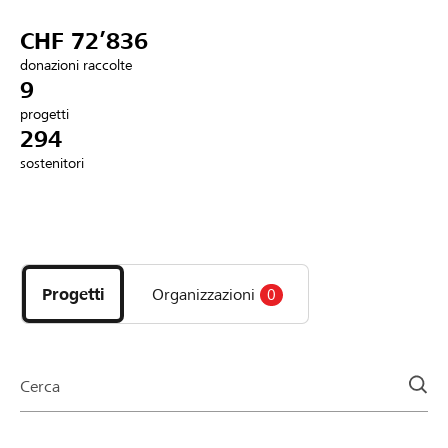
Partner / Banche Raiffeisen
CHF 72’836
donazioni raccolte
9
progetti
Collegarsi
294
sostenitori
Registrazione
Scopri
DE
FR
IT
i
progetti
Progetti
Organizzazioni
0
e
le
organizzazioni
della
Cerca
pagina