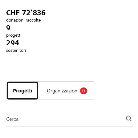
Partner / Banche Raiffeisen
CHF 72’836
donazioni raccolte
9
progetti
Collegarsi
294
sostenitori
Registrazione
Scopri
DE
FR
IT
i
progetti
Progetti
Organizzazioni
0
e
le
organizzazioni
della
Cerca
pagina