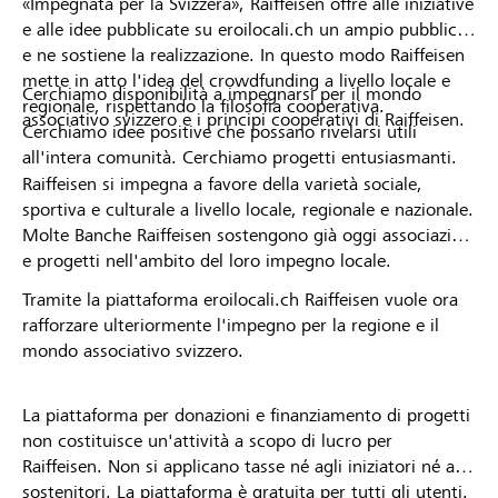
«Impegnata per la Svizzera», Raiffeisen offre alle iniziative
e alle idee pubblicate su eroilocali.ch un ampio pubblico
e ne sostiene la realizzazione. In questo modo Raiffeisen
mette in atto l'idea del crowdfunding a livello locale e
Cerchiamo disponibilità a impegnarsi per il mondo
regionale, rispettando la filosofia cooperativa.
associativo svizzero e i principi cooperativi di Raiffeisen.
Cerchiamo idee positive che possano rivelarsi utili
all'intera comunità. Cerchiamo progetti entusiasmanti.
Raiffeisen si impegna a favore della varietà sociale,
sportiva e culturale a livello locale, regionale e nazionale.
Molte Banche Raiffeisen sostengono già oggi associazioni
e progetti nell'ambito del loro impegno locale.
Tramite la piattaforma eroilocali.ch Raiffeisen vuole ora
rafforzare ulteriormente l'impegno per la regione e il
mondo associativo svizzero.
La piattaforma per donazioni e finanziamento di progetti
non costituisce un'attività a scopo di lucro per
Raiffeisen. Non si applicano tasse né agli iniziatori né ai
sostenitori. La piattaforma è gratuita per tutti gli utenti.