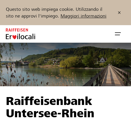
Questo sito web impiega cookie. Utilizzando il
sito ne approvi l'impiego.
Maggiori informazioni
Zum
Inhalt
Navig
springen
öffnen
Inizia ora
Trova progetti e organizzazioni
Raiffeisenbank
Sostenere
Untersee-Rhein
Aiuto & supporto