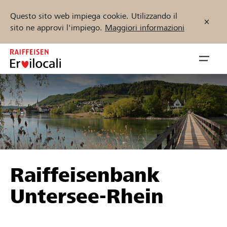
Questo sito web impiega cookie. Utilizzando il
sito ne approvi l'impiego.
Maggiori informazioni
Zum
Inhalt
Navig
springen
öffnen
Inizia ora
Trova progetti e organizzazioni
Raiffeisenbank
Sostenere
Untersee-Rhein
Aiuto & supporto