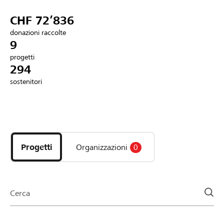
Partner / Banche Raiffeisen
CHF 72’836
donazioni raccolte
9
progetti
Collegarsi
294
sostenitori
Registrazione
Scopri
DE
FR
IT
i
progetti
Progetti
Organizzazioni
0
e
le
organizzazioni
della
Cerca
pagina