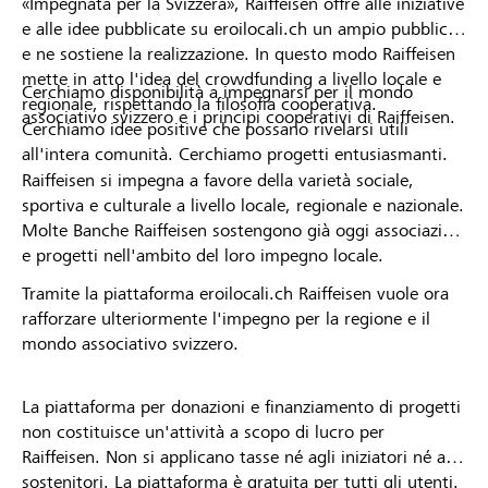
«Impegnata per la Svizzera», Raiffeisen offre alle iniziative
e alle idee pubblicate su eroilocali.ch un ampio pubblico
e ne sostiene la realizzazione. In questo modo Raiffeisen
mette in atto l'idea del crowdfunding a livello locale e
Cerchiamo disponibilità a impegnarsi per il mondo
regionale, rispettando la filosofia cooperativa.
associativo svizzero e i principi cooperativi di Raiffeisen.
Cerchiamo idee positive che possano rivelarsi utili
all'intera comunità. Cerchiamo progetti entusiasmanti.
Raiffeisen si impegna a favore della varietà sociale,
sportiva e culturale a livello locale, regionale e nazionale.
Molte Banche Raiffeisen sostengono già oggi associazioni
e progetti nell'ambito del loro impegno locale.
Tramite la piattaforma eroilocali.ch Raiffeisen vuole ora
rafforzare ulteriormente l'impegno per la regione e il
mondo associativo svizzero.
La piattaforma per donazioni e finanziamento di progetti
non costituisce un'attività a scopo di lucro per
Raiffeisen. Non si applicano tasse né agli iniziatori né ai
sostenitori. La piattaforma è gratuita per tutti gli utenti.