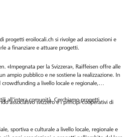
progetti eroilocali.ch si rivolge ad associazioni e
arle a finanziare e attuare progetti.
en. «Impegnata per la Svizzera», Raiffeisen offre alle
h un ampio pubblico e ne sostiene la realizzazione. In
 crowdfunding a livello locale e regionale,
tili all'intera comunità. Cerchiamo progetti
o associativo svizzero e i principi cooperativi di
le, sportiva e culturale a livello locale, regionale e