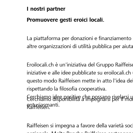
I nostri partner
Promuovere gesti eroici locali.
La piattaforma per donazioni e finanziamento di 
altre organizzazioni di utilità pubblica per aiut
Eroilocali.ch è un'iniziativa del Gruppo Raiffeis
iniziative e alle idee pubblicate su eroilocali.c
questo modo Raiffeisen mette in atto l'idea del
rispettando la filosofia cooperativa.
Cerchiamo idee positive che possano rivelarsi u
Cerchiamo disponibilità a impegnarsi per il mond
entusiasmanti.
Raiffeisen.
Raiffeisen si impegna a favore della varietà socia