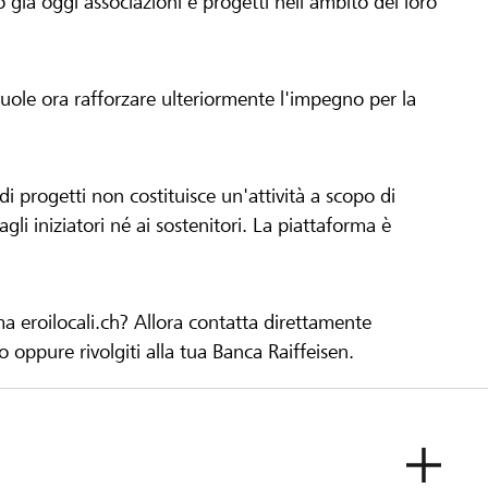
già oggi associazioni e progetti nell'ambito del loro
 vuole ora rafforzare ulteriormente l'impegno per la
 progetti non costituisce un'attività a scopo di
gli iniziatori né ai sostenitori. La piattaforma è
ma eroilocali.ch? Allora contatta direttamente
to oppure rivolgiti alla tua Banca Raiffeisen.