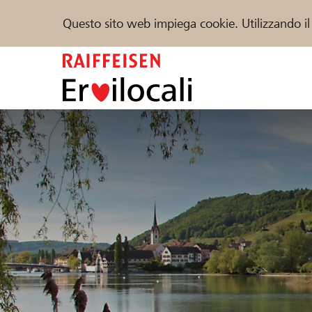
Questo sito web impiega cookie. Utilizzando il
Zum
Inhalt
springen
Sostenere
Aiuto & supporto
Partner
Trova progetti e organizzazioni
DE
FR
IT