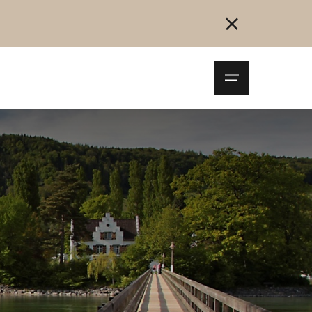
Navigationsm
öffnen
Collegarsi
Registrazione
Inizia ora