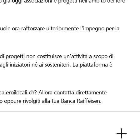
già oggi associazioni e progetti nell'ambito del loro
 vuole ora rafforzare ulteriormente l'impegno per la
 progetti non costituisce un'attività a scopo di
gli iniziatori né ai sostenitori. La piattaforma è
ma eroilocali.ch? Allora contatta direttamente
to oppure rivolgiti alla tua Banca Raiffeisen.