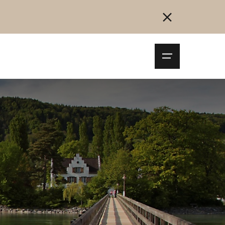
Navigationsm
öffnen
Collegarsi
Registrazione
Inizia ora