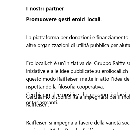
I nostri partner
Promuovere gesti eroici locali.
La piattaforma per donazioni e finanziamento di 
altre organizzazioni di utilità pubblica per aiut
Eroilocali.ch è un'iniziativa del Gruppo Raiffeis
iniziative e alle idee pubblicate su eroilocali.c
questo modo Raiffeisen mette in atto l'idea del
rispettando la filosofia cooperativa.
Cerchiamo idee positive che possano rivelarsi u
Cerchiamo disponibilità a impegnarsi per il mond
entusiasmanti.
Raiffeisen.
Raiffeisen si impegna a favore della varietà socia