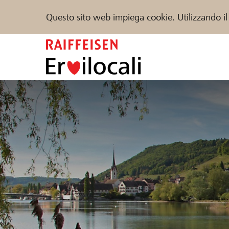
Questo sito web impiega cookie. Utilizzando il
Zum
Inhalt
springen
Sostenere
Aiuto & supporto
Partner
Trova progetti e organizzazioni
DE
FR
IT