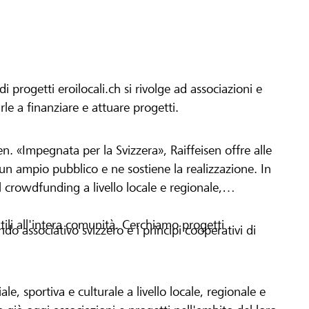
progetti eroilocali.ch si rivolge ad associazioni e
arle a finanziare e attuare progetti.
en. «Impegnata per la Svizzera», Raiffeisen offre alle
h un ampio pubblico e ne sostiene la realizzazione. In
 crowdfunding a livello locale e regionale,
tili all'intera comunità. Cerchiamo progetti
o associativo svizzero e i principi cooperativi di
le, sportiva e culturale a livello locale, regionale e