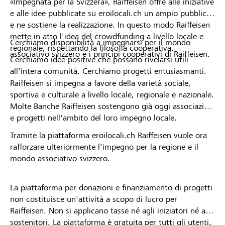
«Impegnata per la Svizzera», Raiffeisen offre alle iniziative
e alle idee pubblicate su eroilocali.ch un ampio pubblico
e ne sostiene la realizzazione. In questo modo Raiffeisen
mette in atto l'idea del crowdfunding a livello locale e
Cerchiamo disponibilità a impegnarsi per il mondo
regionale, rispettando la filosofia cooperativa.
associativo svizzero e i principi cooperativi di Raiffeisen.
Cerchiamo idee positive che possano rivelarsi utili
all'intera comunità. Cerchiamo progetti entusiasmanti.
Raiffeisen si impegna a favore della varietà sociale,
sportiva e culturale a livello locale, regionale e nazionale.
Molte Banche Raiffeisen sostengono già oggi associazioni
e progetti nell'ambito del loro impegno locale.
Tramite la piattaforma eroilocali.ch Raiffeisen vuole ora
rafforzare ulteriormente l'impegno per la regione e il
mondo associativo svizzero.
La piattaforma per donazioni e finanziamento di progetti
non costituisce un'attività a scopo di lucro per
Raiffeisen. Non si applicano tasse né agli iniziatori né ai
sostenitori. La piattaforma è gratuita per tutti gli utenti.