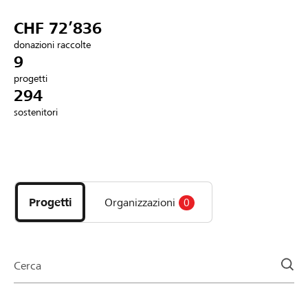
Partner / Banche Raiffeisen
CHF 72’836
donazioni raccolte
9
progetti
Collegarsi
294
sostenitori
Registrazione
Scopri
DE
FR
IT
i
progetti
Progetti
Organizzazioni
0
e
le
organizzazioni
della
Cerca
pagina