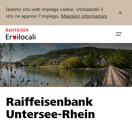
Questo sito web impiega cookie. Utilizzando il
sito ne approvi l'impiego.
Maggiori informazioni
Zum
Inhalt
Navig
springen
öffnen
Inizia ora
Trova progetti e organizzazioni
Raiffeisenbank
Sostenere
Untersee-Rhein
Aiuto & supporto