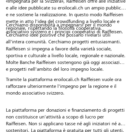
«Impegnata per la Svizzera», Raiffeisen offre alle iniziative
e alle idee pubblicate su eroilocali.ch un ampio pubblico
e ne sostiene la realizzazione. In questo modo Raiffeisen
mette in atto l'idea del crowdfunding a livello locale e
Cerchiamo disponibilità a impegnarsi per il mondo
regionale, rispettando la filosofia cooperativa.
associativo svizzero e i principi cooperativi di Raiffeisen.
Cerchiamo idee positive che possano rivelarsi utili
all'intera comunità. Cerchiamo progetti entusiasmanti.
Raiffeisen si impegna a favore della varietà sociale,
sportiva e culturale a livello locale, regionale e nazionale.
Molte Banche Raiffeisen sostengono già oggi associazioni
e progetti nell'ambito del loro impegno locale.
Tramite la piattaforma eroilocali.ch Raiffeisen vuole ora
rafforzare ulteriormente l'impegno per la regione e il
mondo associativo svizzero.
La piattaforma per donazioni e finanziamento di progetti
non costituisce un'attività a scopo di lucro per
Raiffeisen. Non si applicano tasse né agli iniziatori né ai
sostenitori. La piattaforma è gratuita per tutti gli utenti.