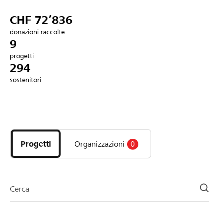
Partner / Banche Raiffeisen
CHF 72’836
donazioni raccolte
9
progetti
Collegarsi
294
sostenitori
Registrazione
Scopri
DE
FR
IT
i
progetti
Progetti
Organizzazioni
0
e
le
organizzazioni
della
Cerca
pagina