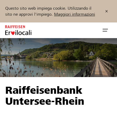
Questo sito web impiega cookie. Utilizzando il
sito ne approvi l'impiego.
Maggiori informazioni
Zum
Inhalt
Navig
springen
öffnen
Inizia ora
Trova progetti e organizzazioni
Raiffeisenbank
Sostenere
Untersee-Rhein
Aiuto & supporto