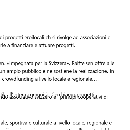
progetti eroilocali.ch si rivolge ad associazioni e
arle a finanziare e attuare progetti.
en. «Impegnata per la Svizzera», Raiffeisen offre alle
h un ampio pubblico e ne sostiene la realizzazione. In
 crowdfunding a livello locale e regionale,
tili all'intera comunità. Cerchiamo progetti
o associativo svizzero e i principi cooperativi di
le, sportiva e culturale a livello locale, regionale e