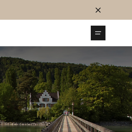
Navigationsm
öffnen
Collegarsi
Registrazione
Inizia ora