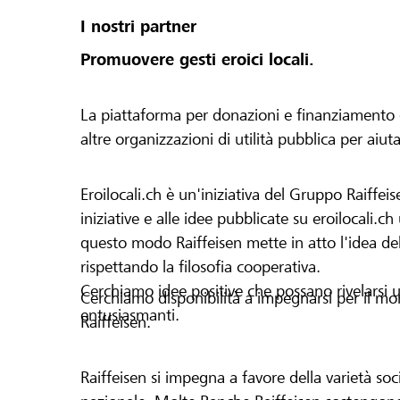
I nostri partner
Promuovere gesti eroici locali.
La piattaforma per donazioni e finanziamento di 
altre organizzazioni di utilità pubblica per aiut
Eroilocali.ch è un'iniziativa del Gruppo Raiffeis
iniziative e alle idee pubblicate su eroilocali.c
questo modo Raiffeisen mette in atto l'idea del
rispettando la filosofia cooperativa.
Cerchiamo idee positive che possano rivelarsi u
Cerchiamo disponibilità a impegnarsi per il mond
entusiasmanti.
Raiffeisen.
Raiffeisen si impegna a favore della varietà socia