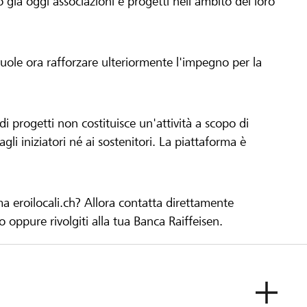
già oggi associazioni e progetti nell'ambito del loro
 vuole ora rafforzare ulteriormente l'impegno per la
 progetti non costituisce un'attività a scopo di
gli iniziatori né ai sostenitori. La piattaforma è
ma eroilocali.ch? Allora contatta direttamente
to oppure rivolgiti alla tua Banca Raiffeisen.