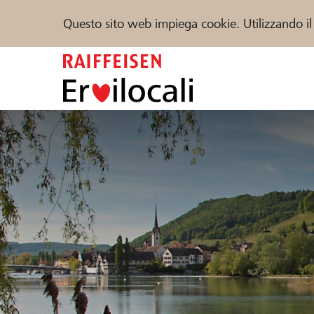
Questo sito web impiega cookie. Utilizzando il
Zum
Inhalt
springen
Sostenere
Aiuto & supporto
Partner
Trova progetti e organizzazioni
DE
FR
IT