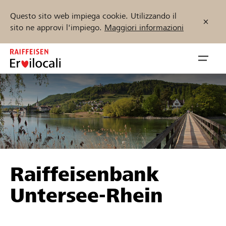
Questo sito web impiega cookie. Utilizzando il
sito ne approvi l'impiego.
Maggiori informazioni
Zum
Inhalt
Navig
springen
öffnen
Inizia ora
Trova progetti e organizzazioni
Raiffeisenbank
Sostenere
Untersee-Rhein
Aiuto & supporto