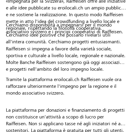
«Impegnata per la Svizzera», Raiffeisen offre alle iniziative
e alle idee pubblicate su eroilocali.ch un ampio pubblico
e ne sostiene la realizzazione. In questo modo Raiffeisen
mette in atto l'idea del crowdfunding a livello locale e
Cerchiamo disponibilità a impegnarsi per il mondo
regionale, rispettando la filosofia cooperativa.
associativo svizzero e i principi cooperativi di Raiffeisen.
Cerchiamo idee positive che possano rivelarsi utili
all'intera comunità. Cerchiamo progetti entusiasmanti.
Raiffeisen si impegna a favore della varietà sociale,
sportiva e culturale a livello locale, regionale e nazionale.
Molte Banche Raiffeisen sostengono già oggi associazioni
e progetti nell'ambito del loro impegno locale.
Tramite la piattaforma eroilocali.ch Raiffeisen vuole ora
rafforzare ulteriormente l'impegno per la regione e il
mondo associativo svizzero.
La piattaforma per donazioni e finanziamento di progetti
non costituisce un'attività a scopo di lucro per
Raiffeisen. Non si applicano tasse né agli iniziatori né ai
sostenitori. La piattaforma è gratuita per tutti gli utenti.