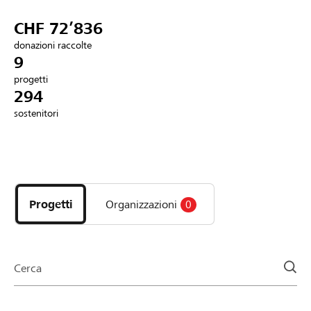
Partner / Banche Raiffeisen
CHF 72’836
donazioni raccolte
9
progetti
Collegarsi
294
sostenitori
Registrazione
Scopri
DE
FR
IT
i
progetti
Progetti
Organizzazioni
0
e
le
organizzazioni
della
Cerca
pagina