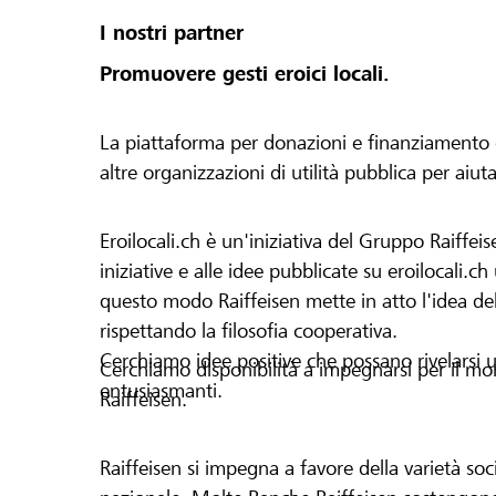
I nostri partner
Promuovere gesti eroici locali.
La piattaforma per donazioni e finanziamento di 
altre organizzazioni di utilità pubblica per aiut
Eroilocali.ch è un'iniziativa del Gruppo Raiffeis
iniziative e alle idee pubblicate su eroilocali.c
questo modo Raiffeisen mette in atto l'idea del
rispettando la filosofia cooperativa.
Cerchiamo idee positive che possano rivelarsi u
Cerchiamo disponibilità a impegnarsi per il mond
entusiasmanti.
Raiffeisen.
Raiffeisen si impegna a favore della varietà socia