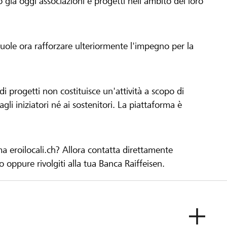
già oggi associazioni e progetti nell'ambito del loro
 vuole ora rafforzare ulteriormente l'impegno per la
 progetti non costituisce un'attività a scopo di
gli iniziatori né ai sostenitori. La piattaforma è
ma eroilocali.ch? Allora contatta direttamente
to oppure rivolgiti alla tua Banca Raiffeisen.