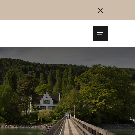
Navigationsm
öffnen
Collegarsi
Registrazione
Inizia ora