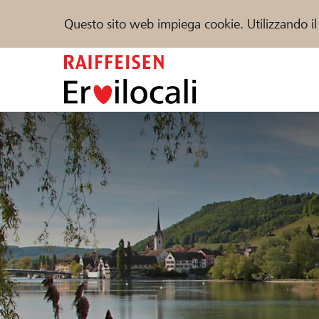
Questo sito web impiega cookie. Utilizzando il
Zum
Inhalt
springen
Sostenere
Aiuto & supporto
Partner
Trova progetti e organizzazioni
DE
FR
IT