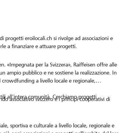
progetti eroilocali.ch si rivolge ad associazioni e
arle a finanziare e attuare progetti.
en. «Impegnata per la Svizzera», Raiffeisen offre alle
h un ampio pubblico e ne sostiene la realizzazione. In
 crowdfunding a livello locale e regionale,
tili all'intera comunità. Cerchiamo progetti
o associativo svizzero e i principi cooperativi di
le, sportiva e culturale a livello locale, regionale e