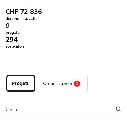
Partner / Banche Raiffeisen
CHF 72’836
donazioni raccolte
9
progetti
Collegarsi
294
sostenitori
Registrazione
Scopri
DE
FR
IT
i
progetti
Progetti
Organizzazioni
0
e
le
organizzazioni
della
Cerca
pagina