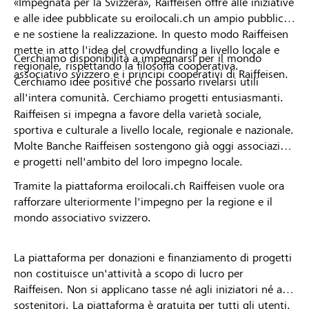
«Impegnata per la Svizzera», Raiffeisen offre alle iniziative
e alle idee pubblicate su eroilocali.ch un ampio pubblico
e ne sostiene la realizzazione. In questo modo Raiffeisen
mette in atto l'idea del crowdfunding a livello locale e
Cerchiamo disponibilità a impegnarsi per il mondo
regionale, rispettando la filosofia cooperativa.
associativo svizzero e i principi cooperativi di Raiffeisen.
Cerchiamo idee positive che possano rivelarsi utili
all'intera comunità. Cerchiamo progetti entusiasmanti.
Raiffeisen si impegna a favore della varietà sociale,
sportiva e culturale a livello locale, regionale e nazionale.
Molte Banche Raiffeisen sostengono già oggi associazioni
e progetti nell'ambito del loro impegno locale.
Tramite la piattaforma eroilocali.ch Raiffeisen vuole ora
rafforzare ulteriormente l'impegno per la regione e il
mondo associativo svizzero.
La piattaforma per donazioni e finanziamento di progetti
non costituisce un'attività a scopo di lucro per
Raiffeisen. Non si applicano tasse né agli iniziatori né ai
sostenitori. La piattaforma è gratuita per tutti gli utenti.