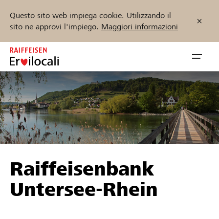
Questo sito web impiega cookie. Utilizzando il
sito ne approvi l'impiego.
Maggiori informazioni
Zum
Inhalt
Navig
springen
öffnen
Inizia ora
Trova progetti e organizzazioni
Raiffeisenbank
Sostenere
Untersee-Rhein
Aiuto & supporto