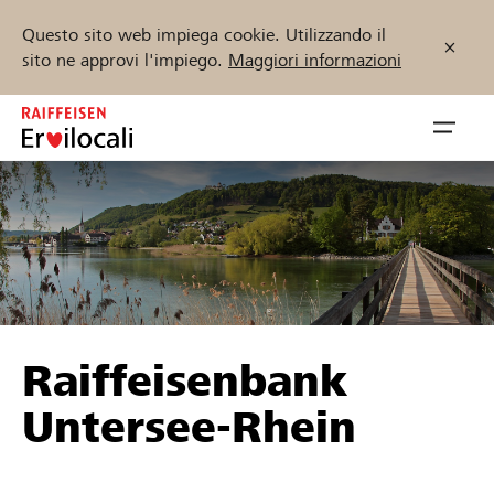
Questo sito web impiega cookie. Utilizzando il
sito ne approvi l'impiego.
Maggiori informazioni
Zum
Inhalt
Navig
springen
öffnen
Inizia ora
Trova progetti e organizzazioni
Raiffeisenbank
Sostenere
Untersee-Rhein
Aiuto & supporto