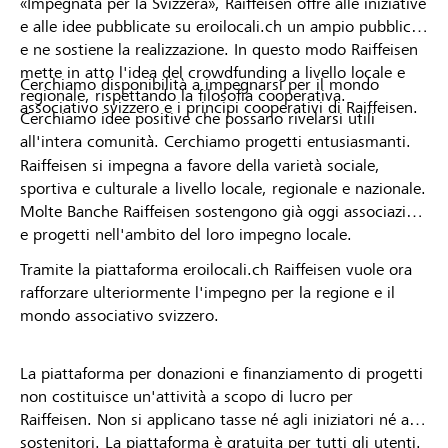
«Impegnata per la Svizzera», Raiffeisen offre alle iniziative
e alle idee pubblicate su eroilocali.ch un ampio pubblico
e ne sostiene la realizzazione. In questo modo Raiffeisen
mette in atto l'idea del crowdfunding a livello locale e
Cerchiamo disponibilità a impegnarsi per il mondo
regionale, rispettando la filosofia cooperativa.
associativo svizzero e i principi cooperativi di Raiffeisen.
Cerchiamo idee positive che possano rivelarsi utili
all'intera comunità. Cerchiamo progetti entusiasmanti.
Raiffeisen si impegna a favore della varietà sociale,
sportiva e culturale a livello locale, regionale e nazionale.
Molte Banche Raiffeisen sostengono già oggi associazioni
e progetti nell'ambito del loro impegno locale.
Tramite la piattaforma eroilocali.ch Raiffeisen vuole ora
rafforzare ulteriormente l'impegno per la regione e il
mondo associativo svizzero.
La piattaforma per donazioni e finanziamento di progetti
non costituisce un'attività a scopo di lucro per
Raiffeisen. Non si applicano tasse né agli iniziatori né ai
sostenitori. La piattaforma è gratuita per tutti gli utenti.