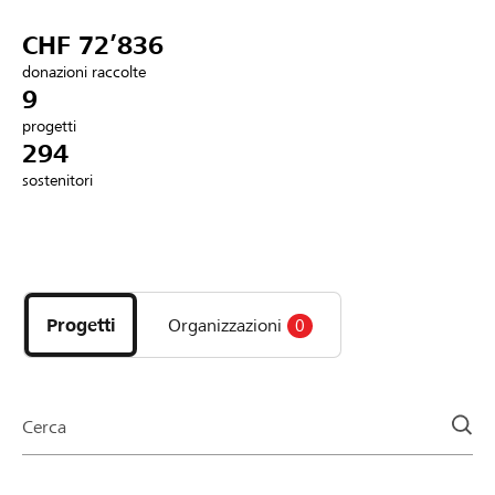
Partner / Banche Raiffeisen
CHF 72’836
donazioni raccolte
9
progetti
Collegarsi
294
sostenitori
Registrazione
Scopri
DE
FR
IT
i
progetti
Progetti
Organizzazioni
0
e
le
organizzazioni
della
Cerca
pagina