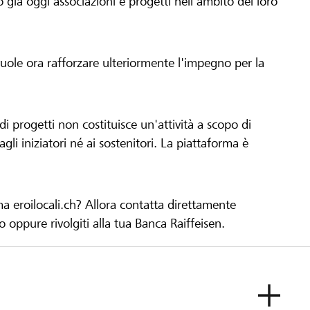
già oggi associazioni e progetti nell'ambito del loro
 vuole ora rafforzare ulteriormente l'impegno per la
 progetti non costituisce un'attività a scopo di
gli iniziatori né ai sostenitori. La piattaforma è
ma eroilocali.ch? Allora contatta direttamente
to oppure rivolgiti alla tua Banca Raiffeisen.