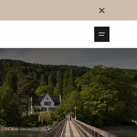
Navigationsm
öffnen
Collegarsi
Registrazione
Inizia ora