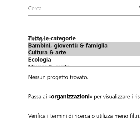
organizzazioni
Cerca
della
pagina
Categorie
Nessun progetto trovato.
Passa ai «
organizzazioni
» per visualizzare i ris
Verifica i termini di ricerca o utilizza meno filtri