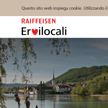
Questo sito web impiega cookie. Utilizzando il
Zum
Inhalt
springen
Sostenere
Aiuto & supporto
Partner
Trova progetti e organizzazioni
DE
FR
IT