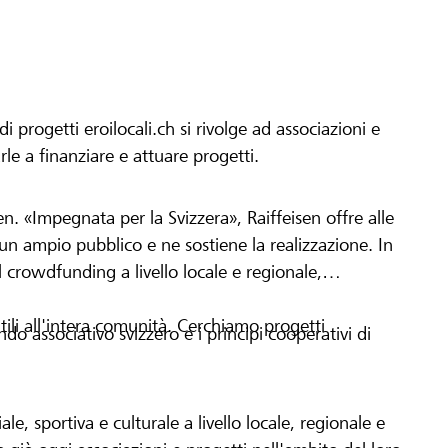
progetti eroilocali.ch si rivolge ad associazioni e
arle a finanziare e attuare progetti.
en. «Impegnata per la Svizzera», Raiffeisen offre alle
h un ampio pubblico e ne sostiene la realizzazione. In
 crowdfunding a livello locale e regionale,
tili all'intera comunità. Cerchiamo progetti
o associativo svizzero e i principi cooperativi di
le, sportiva e culturale a livello locale, regionale e