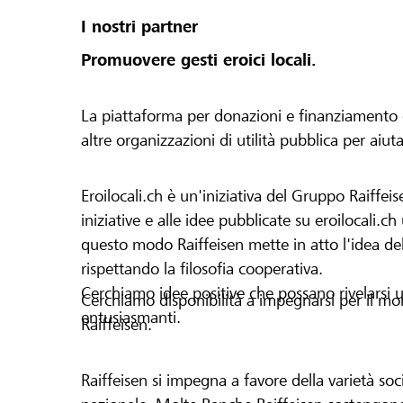
I nostri partner
Promuovere gesti eroici locali.
La piattaforma per donazioni e finanziamento di 
altre organizzazioni di utilità pubblica per aiut
Eroilocali.ch è un'iniziativa del Gruppo Raiffeis
iniziative e alle idee pubblicate su eroilocali.c
questo modo Raiffeisen mette in atto l'idea del
rispettando la filosofia cooperativa.
Cerchiamo idee positive che possano rivelarsi u
Cerchiamo disponibilità a impegnarsi per il mond
entusiasmanti.
Raiffeisen.
Raiffeisen si impegna a favore della varietà socia