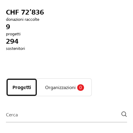
Partner / Banche Raiffeisen
CHF 72’836
donazioni raccolte
9
progetti
Collegarsi
294
sostenitori
Registrazione
Scopri
DE
FR
IT
i
progetti
Progetti
Organizzazioni
0
e
le
organizzazioni
della
Cerca
pagina