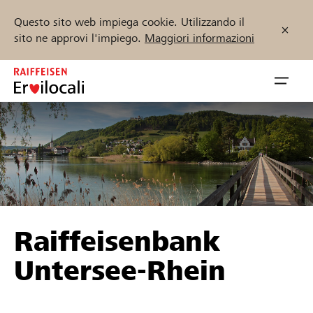
Questo sito web impiega cookie. Utilizzando il
sito ne approvi l'impiego.
Maggiori informazioni
Zum
Inhalt
Navig
springen
öffnen
Inizia ora
Trova progetti e organizzazioni
Raiffeisenbank
Sostenere
Untersee-Rhein
Aiuto & supporto