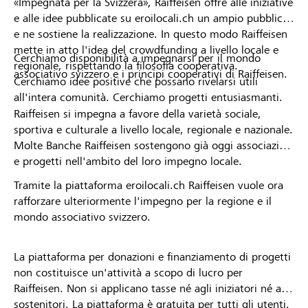
«Impegnata per la Svizzera», Raiffeisen offre alle iniziative
e alle idee pubblicate su eroilocali.ch un ampio pubblico
e ne sostiene la realizzazione. In questo modo Raiffeisen
mette in atto l'idea del crowdfunding a livello locale e
Cerchiamo disponibilità a impegnarsi per il mondo
regionale, rispettando la filosofia cooperativa.
associativo svizzero e i principi cooperativi di Raiffeisen.
Cerchiamo idee positive che possano rivelarsi utili
all'intera comunità. Cerchiamo progetti entusiasmanti.
Raiffeisen si impegna a favore della varietà sociale,
sportiva e culturale a livello locale, regionale e nazionale.
Molte Banche Raiffeisen sostengono già oggi associazioni
e progetti nell'ambito del loro impegno locale.
Tramite la piattaforma eroilocali.ch Raiffeisen vuole ora
rafforzare ulteriormente l'impegno per la regione e il
mondo associativo svizzero.
La piattaforma per donazioni e finanziamento di progetti
non costituisce un'attività a scopo di lucro per
Raiffeisen. Non si applicano tasse né agli iniziatori né ai
sostenitori. La piattaforma è gratuita per tutti gli utenti.