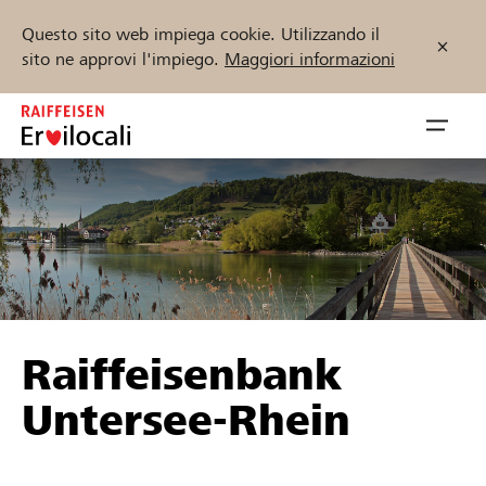
Questo sito web impiega cookie. Utilizzando il
sito ne approvi l'impiego.
Maggiori informazioni
Zum
Inhalt
Navig
springen
öffnen
Inizia ora
Trova progetti e organizzazioni
Raiffeisenbank
Sostenere
Untersee-Rhein
Aiuto & supporto