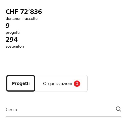
Partner / Banche Raiffeisen
CHF 72’836
donazioni raccolte
9
progetti
Collegarsi
294
sostenitori
Registrazione
Scopri
DE
FR
IT
i
progetti
Progetti
Organizzazioni
0
e
le
organizzazioni
della
Cerca
pagina