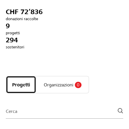
Partner / Banche Raiffeisen
CHF 72’836
donazioni raccolte
9
progetti
Collegarsi
294
sostenitori
Registrazione
Scopri
DE
FR
IT
i
progetti
Progetti
Organizzazioni
0
e
le
organizzazioni
della
Cerca
pagina