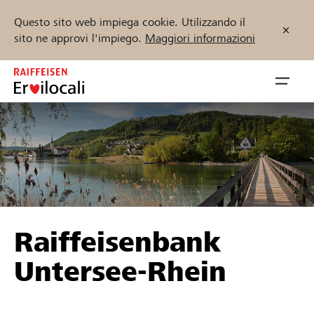
Questo sito web impiega cookie. Utilizzando il
sito ne approvi l'impiego.
Maggiori informazioni
Zum
Inhalt
Navig
springen
öffnen
Inizia ora
Trova progetti e organizzazioni
Raiffeisenbank
Sostenere
Untersee-Rhein
Aiuto & supporto