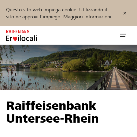
Questo sito web impiega cookie. Utilizzando il
sito ne approvi l'impiego.
Maggiori informazioni
Zum
Inhalt
Navig
springen
öffnen
Inizia ora
Trova progetti e organizzazioni
Raiffeisenbank
Sostenere
Untersee-Rhein
Aiuto & supporto