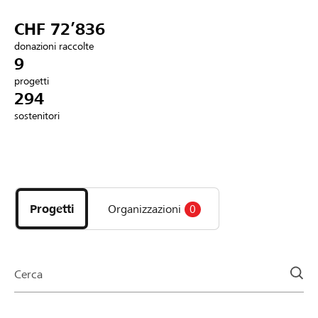
Partner / Banche Raiffeisen
CHF 72’836
donazioni raccolte
9
progetti
Collegarsi
294
sostenitori
Registrazione
Scopri
DE
FR
IT
i
progetti
Progetti
Organizzazioni
0
e
le
organizzazioni
della
Cerca
pagina