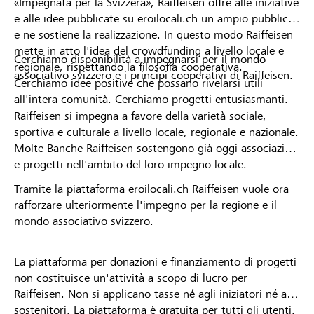
«Impegnata per la Svizzera», Raiffeisen offre alle iniziative
e alle idee pubblicate su eroilocali.ch un ampio pubblico
e ne sostiene la realizzazione. In questo modo Raiffeisen
mette in atto l'idea del crowdfunding a livello locale e
Cerchiamo disponibilità a impegnarsi per il mondo
regionale, rispettando la filosofia cooperativa.
associativo svizzero e i principi cooperativi di Raiffeisen.
Cerchiamo idee positive che possano rivelarsi utili
all'intera comunità. Cerchiamo progetti entusiasmanti.
Raiffeisen si impegna a favore della varietà sociale,
sportiva e culturale a livello locale, regionale e nazionale.
Molte Banche Raiffeisen sostengono già oggi associazioni
e progetti nell'ambito del loro impegno locale.
Tramite la piattaforma eroilocali.ch Raiffeisen vuole ora
rafforzare ulteriormente l'impegno per la regione e il
mondo associativo svizzero.
La piattaforma per donazioni e finanziamento di progetti
non costituisce un'attività a scopo di lucro per
Raiffeisen. Non si applicano tasse né agli iniziatori né ai
sostenitori. La piattaforma è gratuita per tutti gli utenti.