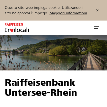
Questo sito web impiega cookie. Utilizzando il
sito ne approvi l'impiego.
Maggiori informazioni
Zum
Inhalt
Navig
springen
öffnen
Inizia ora
Trova progetti e organizzazioni
Raiffeisenbank
Sostenere
Untersee-Rhein
Aiuto & supporto