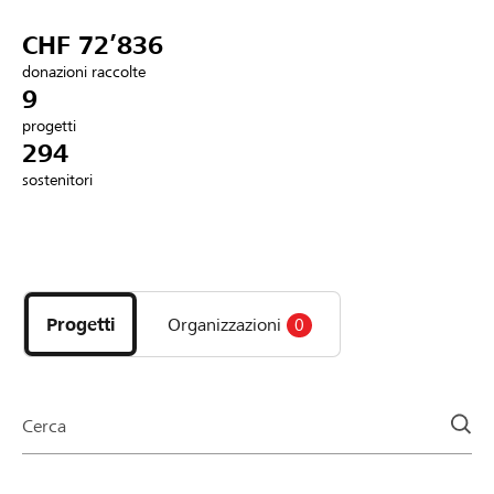
Partner / Banche Raiffeisen
CHF 72’836
donazioni raccolte
9
progetti
Collegarsi
294
sostenitori
Registrazione
Scopri
DE
FR
IT
i
progetti
Progetti
Organizzazioni
0
e
le
organizzazioni
della
Cerca
pagina