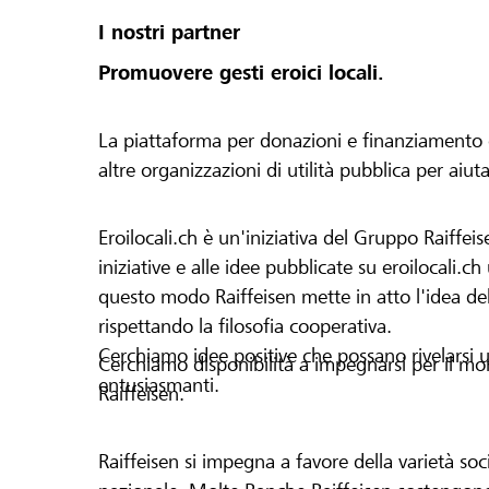
I nostri partner
Promuovere gesti eroici locali.
La piattaforma per donazioni e finanziamento di 
altre organizzazioni di utilità pubblica per aiut
Eroilocali.ch è un'iniziativa del Gruppo Raiffeis
iniziative e alle idee pubblicate su eroilocali.c
questo modo Raiffeisen mette in atto l'idea del
rispettando la filosofia cooperativa.
Cerchiamo idee positive che possano rivelarsi u
Cerchiamo disponibilità a impegnarsi per il mond
entusiasmanti.
Raiffeisen.
Raiffeisen si impegna a favore della varietà socia