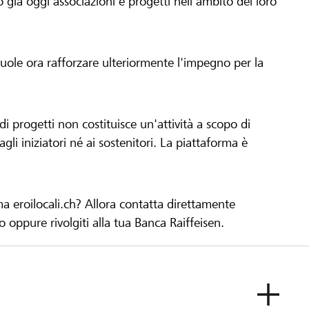
già oggi associazioni e progetti nell'ambito del loro
 vuole ora rafforzare ulteriormente l'impegno per la
 progetti non costituisce un'attività a scopo di
gli iniziatori né ai sostenitori. La piattaforma è
ma eroilocali.ch? Allora contatta direttamente
to oppure rivolgiti alla tua Banca Raiffeisen.