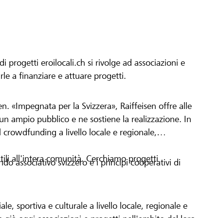
progetti eroilocali.ch si rivolge ad associazioni e
arle a finanziare e attuare progetti.
en. «Impegnata per la Svizzera», Raiffeisen offre alle
h un ampio pubblico e ne sostiene la realizzazione. In
 crowdfunding a livello locale e regionale,
tili all'intera comunità. Cerchiamo progetti
o associativo svizzero e i principi cooperativi di
le, sportiva e culturale a livello locale, regionale e