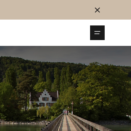
Navigationsm
öffnen
Collegarsi
Registrazione
Inizia ora