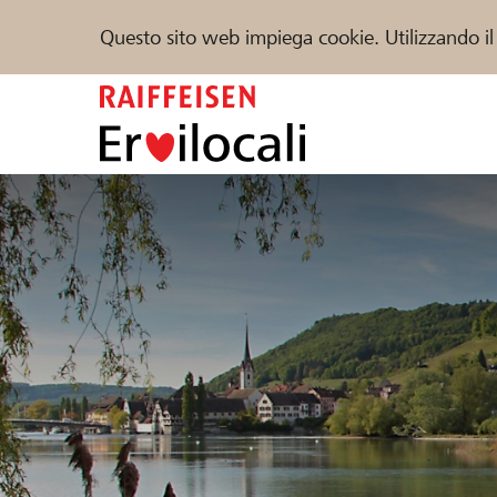
Questo sito web impiega cookie. Utilizzando il
Zum
Inhalt
springen
Sostenere
Aiuto & supporto
Partner
Trova progetti e organizzazioni
DE
FR
IT