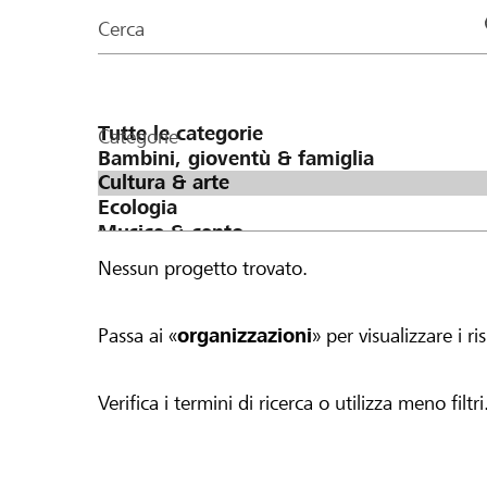
organizzazioni
Cerca
della
pagina
Categorie
Nessun progetto trovato.
Passa ai «
organizzazioni
» per visualizzare i ris
Verifica i termini di ricerca o utilizza meno filtri