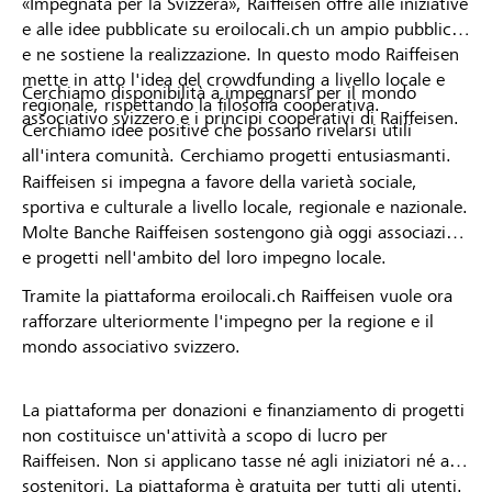
«Impegnata per la Svizzera», Raiffeisen offre alle iniziative
e alle idee pubblicate su eroilocali.ch un ampio pubblico
e ne sostiene la realizzazione. In questo modo Raiffeisen
mette in atto l'idea del crowdfunding a livello locale e
Cerchiamo disponibilità a impegnarsi per il mondo
regionale, rispettando la filosofia cooperativa.
associativo svizzero e i principi cooperativi di Raiffeisen.
Cerchiamo idee positive che possano rivelarsi utili
all'intera comunità. Cerchiamo progetti entusiasmanti.
Raiffeisen si impegna a favore della varietà sociale,
sportiva e culturale a livello locale, regionale e nazionale.
Molte Banche Raiffeisen sostengono già oggi associazioni
e progetti nell'ambito del loro impegno locale.
Tramite la piattaforma eroilocali.ch Raiffeisen vuole ora
rafforzare ulteriormente l'impegno per la regione e il
mondo associativo svizzero.
La piattaforma per donazioni e finanziamento di progetti
non costituisce un'attività a scopo di lucro per
Raiffeisen. Non si applicano tasse né agli iniziatori né ai
sostenitori. La piattaforma è gratuita per tutti gli utenti.