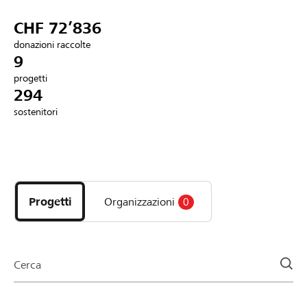
Partner / Banche Raiffeisen
CHF 72’836
donazioni raccolte
9
progetti
Collegarsi
294
sostenitori
Registrazione
Scopri
DE
FR
IT
i
progetti
Progetti
Organizzazioni
0
e
le
organizzazioni
della
Cerca
pagina