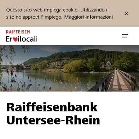
Questo sito web impiega cookie. Utilizzando il
sito ne approvi l'impiego.
Maggiori informazioni
Zum
Inhalt
Navig
springen
öffnen
Inizia ora
Trova progetti e organizzazioni
Raiffeisenbank
Sostenere
Untersee-Rhein
Aiuto & supporto