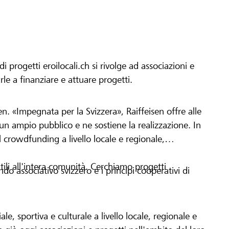
progetti eroilocali.ch si rivolge ad associazioni e
arle a finanziare e attuare progetti.
en. «Impegnata per la Svizzera», Raiffeisen offre alle
h un ampio pubblico e ne sostiene la realizzazione. In
 crowdfunding a livello locale e regionale,
tili all'intera comunità. Cerchiamo progetti
o associativo svizzero e i principi cooperativi di
le, sportiva e culturale a livello locale, regionale e