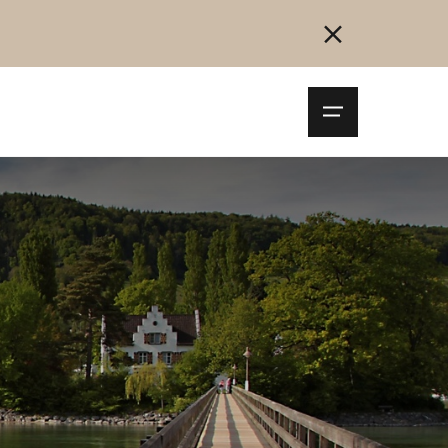
Navigationsm
öffnen
Collegarsi
Registrazione
Inizia ora