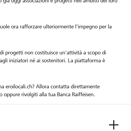
già oggi associazioni e progetti nell'ambito del loro
 vuole ora rafforzare ulteriormente l'impegno per la
 progetti non costituisce un'attività a scopo di
gli iniziatori né ai sostenitori. La piattaforma è
ma eroilocali.ch? Allora contatta direttamente
to oppure rivolgiti alla tua Banca Raiffeisen.