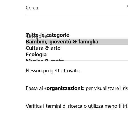
organizzazioni
Cerca
della
pagina
Categorie
Nessun progetto trovato.
Passa ai «
organizzazioni
» per visualizzare i ris
Verifica i termini di ricerca o utilizza meno filtri