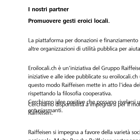
I nostri partner
Promuovere gesti eroici locali.
La piattaforma per donazioni e finanziamento di 
altre organizzazioni di utilità pubblica per aiut
Eroilocali.ch è un'iniziativa del Gruppo Raiffeis
iniziative e alle idee pubblicate su eroilocali.c
questo modo Raiffeisen mette in atto l'idea del
rispettando la filosofia cooperativa.
Cerchiamo idee positive che possano rivelarsi u
Cerchiamo disponibilità a impegnarsi per il mond
entusiasmanti.
Raiffeisen.
Raiffeisen si impegna a favore della varietà socia