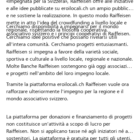
«Impegnata per la Svizzera», Raiffeisen offre alle iniziative
e alle idee pubblicate su eroilocali.ch un ampio pubblico
e ne sostiene la realizzazione. In questo modo Raiffeisen
mette in atto l'idea del crowdfunding a livello locale e
Cerchiamo disponibilità a impegnarsi per il mondo
regionale, rispettando la filosofia cooperativa.
associativo svizzero e i principi cooperativi di Raiffeisen.
Cerchiamo idee positive che possano rivelarsi utili
all'intera comunità. Cerchiamo progetti entusiasmanti.
Raiffeisen si impegna a favore della varietà sociale,
sportiva e culturale a livello locale, regionale e nazionale.
Molte Banche Raiffeisen sostengono già oggi associazioni
e progetti nell'ambito del loro impegno locale.
Tramite la piattaforma eroilocali.ch Raiffeisen vuole ora
rafforzare ulteriormente l'impegno per la regione e il
mondo associativo svizzero.
La piattaforma per donazioni e finanziamento di progetti
non costituisce un'attività a scopo di lucro per
Raiffeisen. Non si applicano tasse né agli iniziatori né ai
sostenitori. La piattaforma è gratuita per tutti gli utenti.