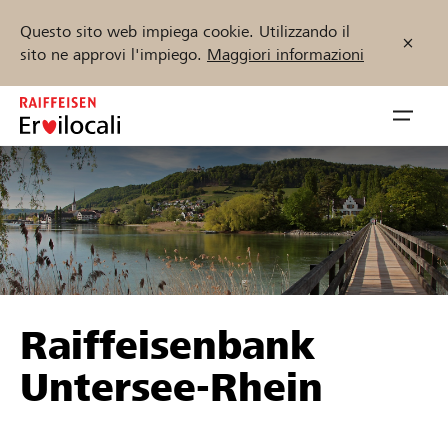
Questo sito web impiega cookie. Utilizzando il
sito ne approvi l'impiego.
Maggiori informazioni
Zum
Inhalt
Navig
springen
öffnen
Inizia ora
Trova progetti e organizzazioni
Raiffeisenbank
Sostenere
Untersee-Rhein
Aiuto & supporto