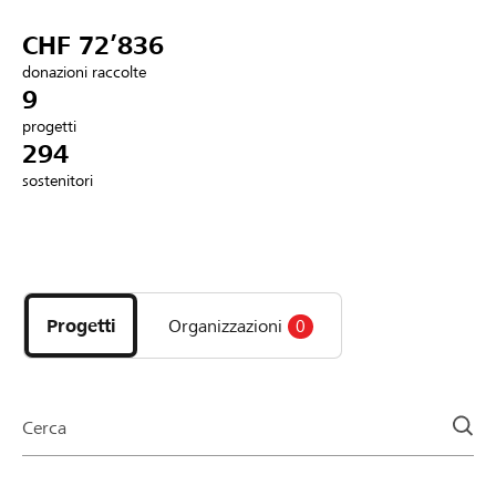
Partner / Banche Raiffeisen
CHF 72’836
donazioni raccolte
9
progetti
Collegarsi
294
sostenitori
Registrazione
Scopri
DE
FR
IT
i
progetti
Progetti
Organizzazioni
0
e
le
organizzazioni
della
Cerca
pagina