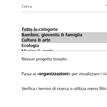
organizzazioni
Cerca
della
pagina
Categorie
Nessun progetto trovato.
Passa ai «
organizzazioni
» per visualizzare i ris
Verifica i termini di ricerca o utilizza meno filtri