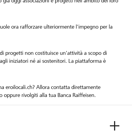
già oggi associazioni e progetti nell'ambito del loro
 vuole ora rafforzare ulteriormente l'impegno per la
 progetti non costituisce un'attività a scopo di
gli iniziatori né ai sostenitori. La piattaforma è
ma eroilocali.ch? Allora contatta direttamente
to oppure rivolgiti alla tua Banca Raiffeisen.