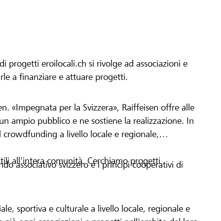
progetti eroilocali.ch si rivolge ad associazioni e
arle a finanziare e attuare progetti.
en. «Impegnata per la Svizzera», Raiffeisen offre alle
h un ampio pubblico e ne sostiene la realizzazione. In
 crowdfunding a livello locale e regionale,
tili all'intera comunità. Cerchiamo progetti
o associativo svizzero e i principi cooperativi di
le, sportiva e culturale a livello locale, regionale e