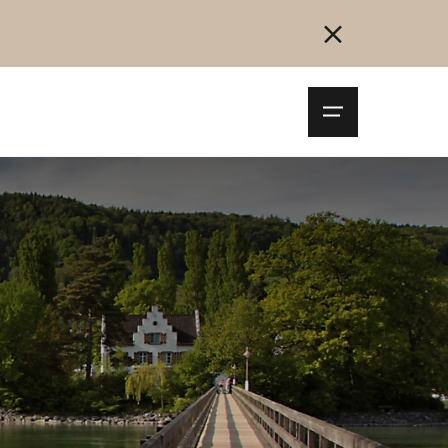
Navigationsm
öffnen
Collegarsi
Registrazione
Inizia ora