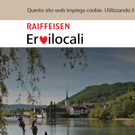
Questo sito web impiega cookie. Utilizzando il
Zum
Inhalt
springen
Sostenere
Aiuto & supporto
Partner
Trova progetti e organizzazioni
DE
FR
IT