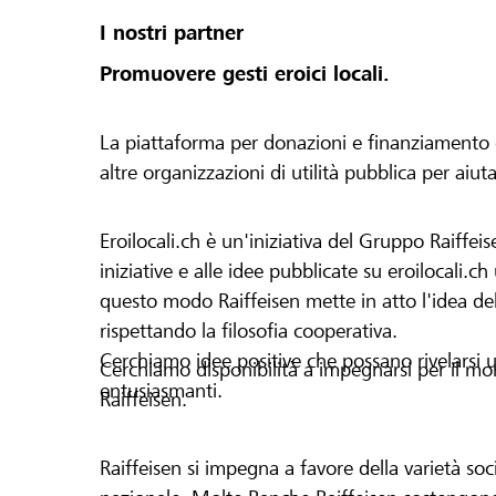
I nostri partner
Promuovere gesti eroici locali.
La piattaforma per donazioni e finanziamento di 
altre organizzazioni di utilità pubblica per aiut
Eroilocali.ch è un'iniziativa del Gruppo Raiffeis
iniziative e alle idee pubblicate su eroilocali.c
questo modo Raiffeisen mette in atto l'idea del
rispettando la filosofia cooperativa.
Cerchiamo idee positive che possano rivelarsi u
Cerchiamo disponibilità a impegnarsi per il mond
entusiasmanti.
Raiffeisen.
Raiffeisen si impegna a favore della varietà socia