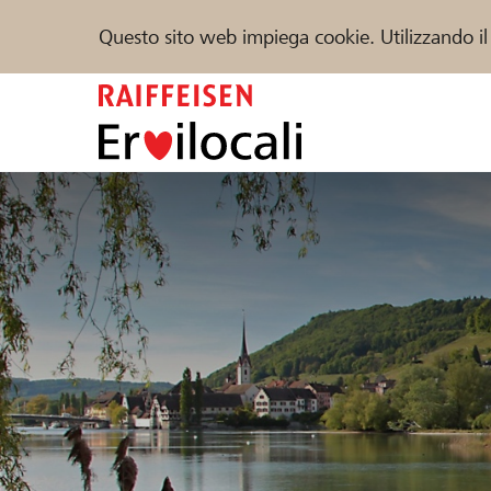
Questo sito web impiega cookie. Utilizzando il
Zum
Inhalt
springen
Sostenere
Aiuto & supporto
Partner
Trova progetti e organizzazioni
DE
FR
IT