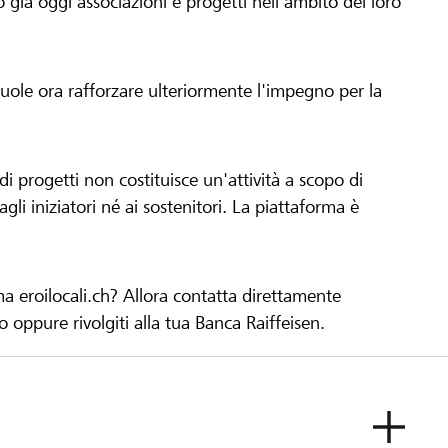
già oggi associazioni e progetti nell'ambito del loro
 vuole ora rafforzare ulteriormente l'impegno per la
 progetti non costituisce un'attività a scopo di
gli iniziatori né ai sostenitori. La piattaforma è
ma eroilocali.ch? Allora contatta direttamente
to oppure rivolgiti alla tua Banca Raiffeisen.