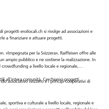
progetti eroilocali.ch si rivolge ad associazioni e
arle a finanziare e attuare progetti.
en. «Impegnata per la Svizzera», Raiffeisen offre alle
h un ampio pubblico e ne sostiene la realizzazione. In
 crowdfunding a livello locale e regionale,
tili all'intera comunità. Cerchiamo progetti
o associativo svizzero e i principi cooperativi di
le, sportiva e culturale a livello locale, regionale e