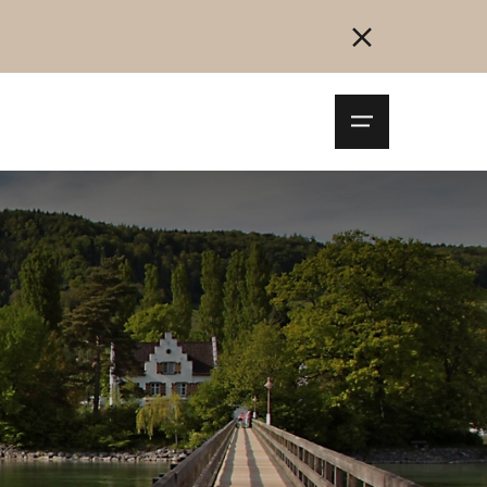
Navigationsm
öffnen
Collegarsi
Registrazione
Inizia ora