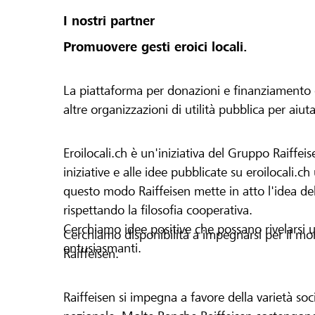
I nostri partner
Promuovere gesti eroici locali.
La piattaforma per donazioni e finanziamento di 
altre organizzazioni di utilità pubblica per aiut
Eroilocali.ch è un'iniziativa del Gruppo Raiffeis
iniziative e alle idee pubblicate su eroilocali.c
questo modo Raiffeisen mette in atto l'idea del
rispettando la filosofia cooperativa.
Cerchiamo idee positive che possano rivelarsi u
Cerchiamo disponibilità a impegnarsi per il mond
entusiasmanti.
Raiffeisen.
Raiffeisen si impegna a favore della varietà socia