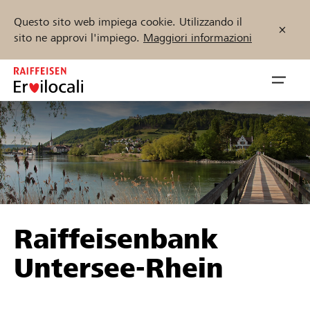
Questo sito web impiega cookie. Utilizzando il
sito ne approvi l'impiego.
Maggiori informazioni
Zum
Inhalt
Navig
springen
öffnen
Inizia ora
Trova progetti e organizzazioni
Raiffeisenbank
Sostenere
Untersee-Rhein
Aiuto & supporto