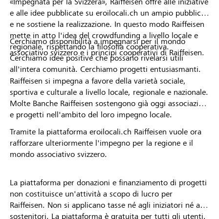
«Impegnata per la Svizzera», Raiffeisen offre alle iniziative
e alle idee pubblicate su eroilocali.ch un ampio pubblico
e ne sostiene la realizzazione. In questo modo Raiffeisen
mette in atto l'idea del crowdfunding a livello locale e
Cerchiamo disponibilità a impegnarsi per il mondo
regionale, rispettando la filosofia cooperativa.
associativo svizzero e i principi cooperativi di Raiffeisen.
Cerchiamo idee positive che possano rivelarsi utili
all'intera comunità. Cerchiamo progetti entusiasmanti.
Raiffeisen si impegna a favore della varietà sociale,
sportiva e culturale a livello locale, regionale e nazionale.
Molte Banche Raiffeisen sostengono già oggi associazioni
e progetti nell'ambito del loro impegno locale.
Tramite la piattaforma eroilocali.ch Raiffeisen vuole ora
rafforzare ulteriormente l'impegno per la regione e il
mondo associativo svizzero.
La piattaforma per donazioni e finanziamento di progetti
non costituisce un'attività a scopo di lucro per
Raiffeisen. Non si applicano tasse né agli iniziatori né ai
sostenitori. La piattaforma è gratuita per tutti gli utenti.