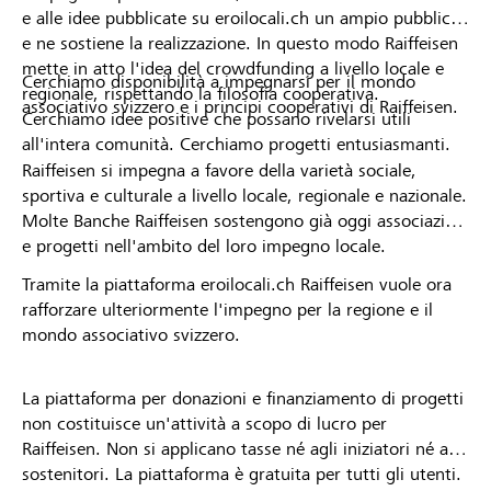
e alle idee pubblicate su eroilocali.ch un ampio pubblico
e ne sostiene la realizzazione. In questo modo Raiffeisen
mette in atto l'idea del crowdfunding a livello locale e
Cerchiamo disponibilità a impegnarsi per il mondo
regionale, rispettando la filosofia cooperativa.
associativo svizzero e i principi cooperativi di Raiffeisen.
Cerchiamo idee positive che possano rivelarsi utili
all'intera comunità. Cerchiamo progetti entusiasmanti.
Raiffeisen si impegna a favore della varietà sociale,
sportiva e culturale a livello locale, regionale e nazionale.
Molte Banche Raiffeisen sostengono già oggi associazioni
e progetti nell'ambito del loro impegno locale.
Tramite la piattaforma eroilocali.ch Raiffeisen vuole ora
rafforzare ulteriormente l'impegno per la regione e il
mondo associativo svizzero.
La piattaforma per donazioni e finanziamento di progetti
non costituisce un'attività a scopo di lucro per
Raiffeisen. Non si applicano tasse né agli iniziatori né ai
sostenitori. La piattaforma è gratuita per tutti gli utenti.