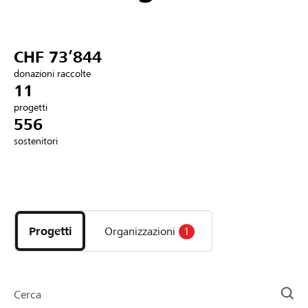
Partner / Banche Raiffeisen
CHF 73’844
donazioni raccolte
Collegarsi
11
progetti
556
Registrazione
sostenitori
DE
FR
IT
Scopri
i
progetti
Progetti
Organizzazioni
1
e
le
organizzazioni
della
Cerca
pagina