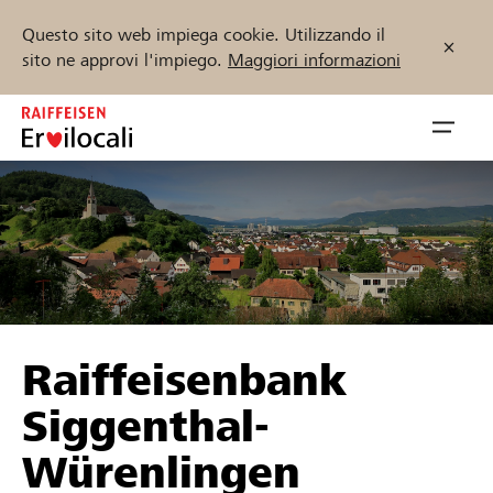
Questo sito web impiega cookie. Utilizzando il
sito ne approvi l'impiego.
Maggiori informazioni
Zum
Inhalt
Navig
springen
öffnen
Inizia ora
Trova progetti e organizzazioni
Raiffeisenbank
Sostenere
Siggenthal-
Aiuto & supporto
Würenlingen