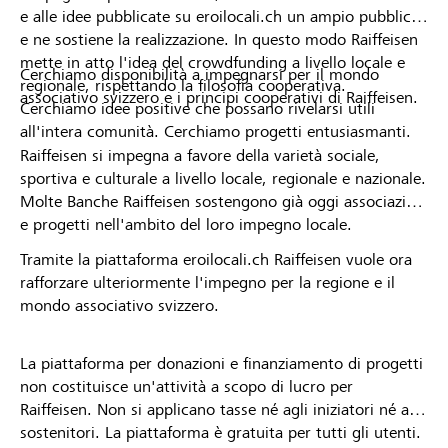
e alle idee pubblicate su eroilocali.ch un ampio pubblico
e ne sostiene la realizzazione. In questo modo Raiffeisen
mette in atto l'idea del crowdfunding a livello locale e
Cerchiamo disponibilità a impegnarsi per il mondo
regionale, rispettando la filosofia cooperativa.
associativo svizzero e i principi cooperativi di Raiffeisen.
Cerchiamo idee positive che possano rivelarsi utili
all'intera comunità. Cerchiamo progetti entusiasmanti.
Raiffeisen si impegna a favore della varietà sociale,
sportiva e culturale a livello locale, regionale e nazionale.
Molte Banche Raiffeisen sostengono già oggi associazioni
e progetti nell'ambito del loro impegno locale.
Tramite la piattaforma eroilocali.ch Raiffeisen vuole ora
rafforzare ulteriormente l'impegno per la regione e il
mondo associativo svizzero.
La piattaforma per donazioni e finanziamento di progetti
non costituisce un'attività a scopo di lucro per
Raiffeisen. Non si applicano tasse né agli iniziatori né ai
sostenitori. La piattaforma è gratuita per tutti gli utenti.