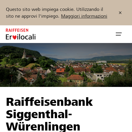
Questo sito web impiega cookie. Utilizzando il
sito ne approvi l'impiego.
Maggiori informazioni
Zum
Inhalt
Navig
springen
öffnen
Inizia ora
Trova progetti e organizzazioni
Raiffeisenbank
Sostenere
Siggenthal-
Aiuto & supporto
Würenlingen