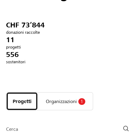
Partner / Banche Raiffeisen
CHF 73’844
donazioni raccolte
Collegarsi
11
progetti
556
Registrazione
sostenitori
DE
FR
IT
Scopri
i
progetti
Progetti
Organizzazioni
1
e
le
organizzazioni
della
Cerca
pagina