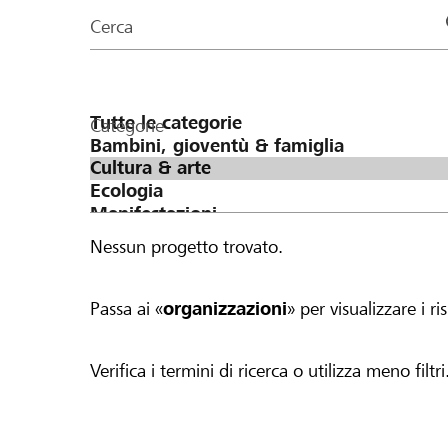
organizzazioni
Cerca
della
pagina
Categorie
Nessun progetto trovato.
Passa ai «
organizzazioni
» per visualizzare i ris
Verifica i termini di ricerca o utilizza meno filtri