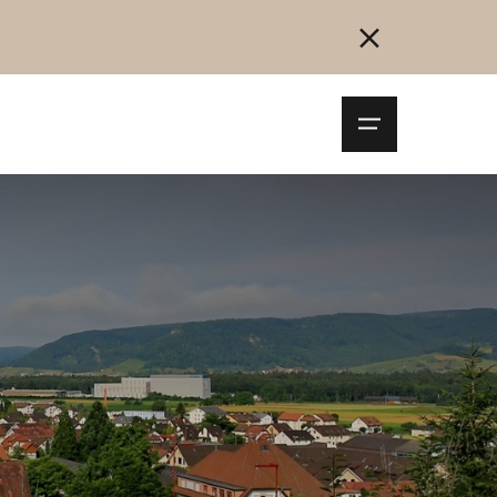
Navigationsm
öffnen
Collegarsi
Registrazione
Inizia ora