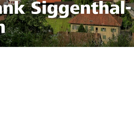
ank Siggenthal-
n