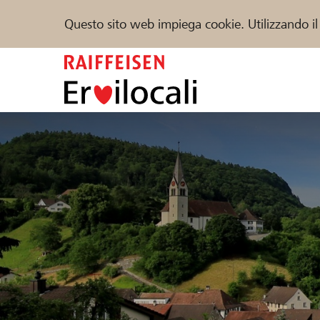
Questo sito web impiega cookie. Utilizzando il
Zum
Inhalt
springen
Sostenere
Aiuto & supporto
Partner
Trova progetti e organizzazioni
DE
FR
IT