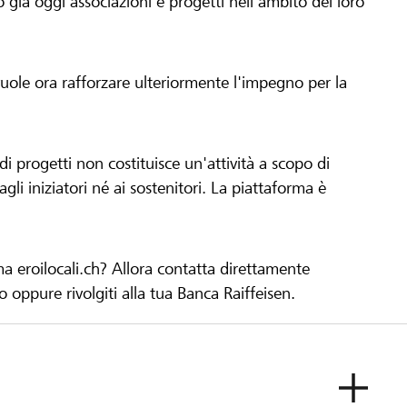
già oggi associazioni e progetti nell'ambito del loro
 vuole ora rafforzare ulteriormente l'impegno per la
 progetti non costituisce un'attività a scopo di
gli iniziatori né ai sostenitori. La piattaforma è
ma eroilocali.ch? Allora contatta direttamente
to oppure rivolgiti alla tua Banca Raiffeisen.