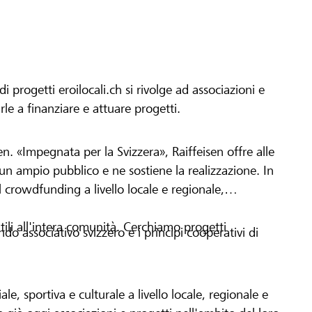
progetti eroilocali.ch si rivolge ad associazioni e
arle a finanziare e attuare progetti.
en. «Impegnata per la Svizzera», Raiffeisen offre alle
h un ampio pubblico e ne sostiene la realizzazione. In
 crowdfunding a livello locale e regionale,
tili all'intera comunità. Cerchiamo progetti
o associativo svizzero e i principi cooperativi di
le, sportiva e culturale a livello locale, regionale e