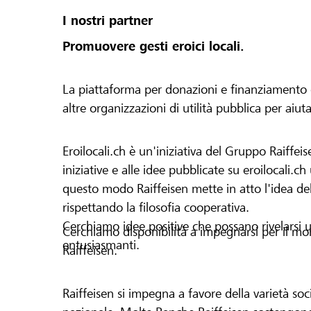
I nostri partner
Promuovere gesti eroici locali.
La piattaforma per donazioni e finanziamento di 
altre organizzazioni di utilità pubblica per aiut
Eroilocali.ch è un'iniziativa del Gruppo Raiffeis
iniziative e alle idee pubblicate su eroilocali.c
questo modo Raiffeisen mette in atto l'idea del
rispettando la filosofia cooperativa.
Cerchiamo idee positive che possano rivelarsi u
Cerchiamo disponibilità a impegnarsi per il mond
entusiasmanti.
Raiffeisen.
Raiffeisen si impegna a favore della varietà socia