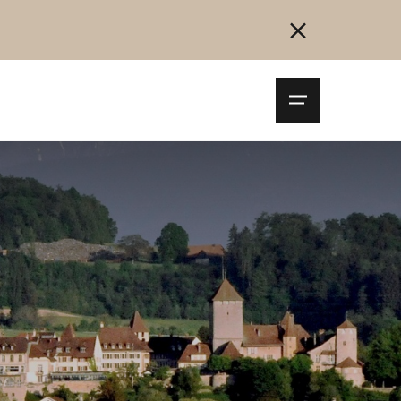
Navigationsm
öffnen
Collegarsi
Registrazione
Inizia ora