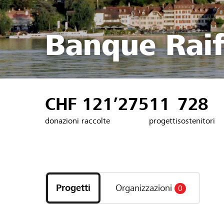
Banque Raif
CHF 121’275
11
728
donazioni raccolte
progetti
sostenitori
Scopri
i
Progetti
Organizzazioni
0
progetti
e
le