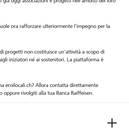
già oggi associazioni e progetti nell'ambito del loro
 vuole ora rafforzare ulteriormente l'impegno per la
 progetti non costituisce un'attività a scopo di
gli iniziatori né ai sostenitori. La piattaforma è
ma eroilocali.ch? Allora contatta direttamente
to oppure rivolgiti alla tua Banca Raiffeisen.