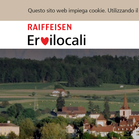
Questo sito web impiega cookie. Utilizzando il
Zum
Inhalt
springen
Sostenere
Aiuto & supporto
Partner
Trova progetti e organizzazioni
DE
FR
IT