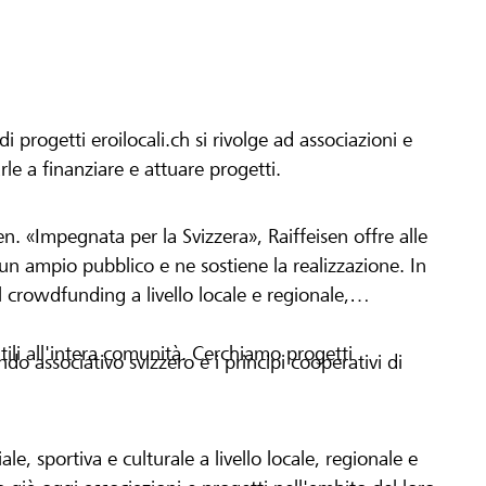
progetti eroilocali.ch si rivolge ad associazioni e
arle a finanziare e attuare progetti.
en. «Impegnata per la Svizzera», Raiffeisen offre alle
h un ampio pubblico e ne sostiene la realizzazione. In
 crowdfunding a livello locale e regionale,
tili all'intera comunità. Cerchiamo progetti
o associativo svizzero e i principi cooperativi di
le, sportiva e culturale a livello locale, regionale e