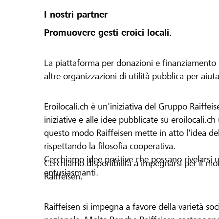
I nostri partner
Promuovere gesti eroici locali.
La piattaforma per donazioni e finanziamento di 
altre organizzazioni di utilità pubblica per aiut
Eroilocali.ch è un'iniziativa del Gruppo Raiffeis
iniziative e alle idee pubblicate su eroilocali.c
questo modo Raiffeisen mette in atto l'idea del
rispettando la filosofia cooperativa.
Cerchiamo idee positive che possano rivelarsi u
Cerchiamo disponibilità a impegnarsi per il mond
entusiasmanti.
Raiffeisen.
Raiffeisen si impegna a favore della varietà socia